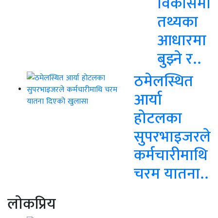
विकासमा
तथ्यका
आधारमा
बुझ्ने र..
ठमेलस्थित
आर्या
होटलका
सुपरभाइजरले
कर्मचारीमाथि
चरम यातना..
लाेकप्रिय