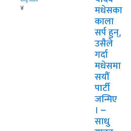
४
मधेसका
काला
सर्प हुन्,
उसैले
गर्दा
मधेसमा
सयौं
पार्टी
जन्मिए
। –
साधु