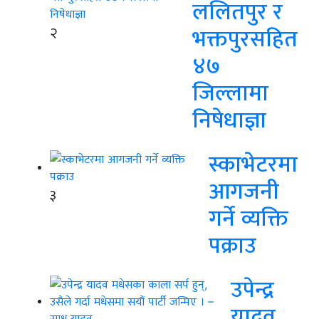
ललितपुर र
२
भक्तपुरसहित
४७
जिल्लामा
निषेधाज्ञा
स्काभेटरमा
आगजनी
३
गर्ने व्यक्ति
पक्राउ
उपेन्द्र
यादव