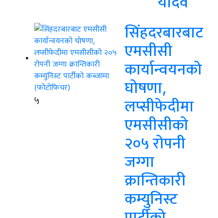
यादव
सिंहदरबारबाट
एमसीसी
कार्यान्वयनको
घोषणा,
५
लप्सीफेदीमा
एमसीसीको
२०५ रोपनी
जग्गा
क्रान्तिकारी
कम्युनिस्ट
पार्टीको