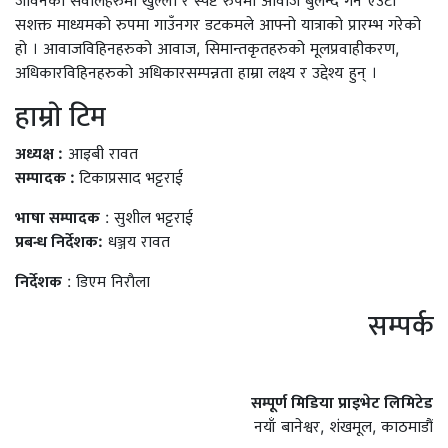
जीवनका सवालहरुमा खुल्ला र स्पष्ट रुपमा आवाज बुलन्द गर्ने एउटा
सशक्त माध्यमको रुपमा गाउँनगर डटकमले आफ्नो यात्राको प्रारम्भ गरेको
हो । आवाजविहिनहरुको आवाज, सिमान्तकृतहरुको मूलप्रवाहीकरण,
अधिकारविहिनहरुको अधिकारसम्पन्नता हाम्रा लक्ष्य र उद्देश्य हुन् ।
हाम्राे टिम
अध्यक्ष :
आइबी रावत
सम्पादक :
टिकाप्रसाद भट्टराई
भाषा सम्पादक
: सुशील भट्टराई
प्रबन्ध निर्देशक:
धञ्जय रावत
निर्देशक
: डिएम निराैला
सम्पर्क
सम्पूर्ण मिडिया प्राइभेट लिमिटेड
नयाँ बानेश्वर, शंखमूल, काठमाडौं