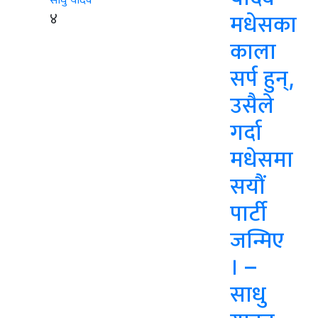
४
मधेसका
काला
सर्प हुन्,
उसैले
गर्दा
मधेसमा
सयौं
पार्टी
जन्मिए
। –
साधु