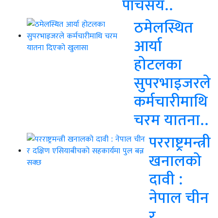
पाँचसय..
ठमेलस्थित
आर्या
होटलका
सुपरभाइजरले
कर्मचारीमाथि
चरम यातना..
परराष्ट्रमन्त्री
खनालको
दावी :
नेपाल चीन
र..