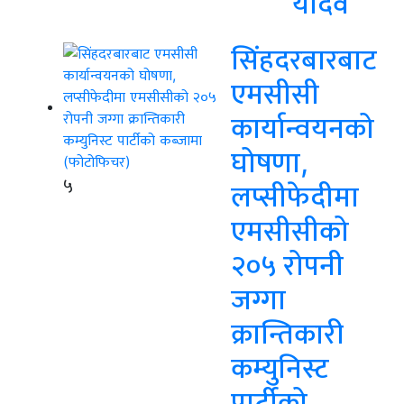
यादव
सिंहदरबारबाट
एमसीसी
कार्यान्वयनको
घोषणा,
५
लप्सीफेदीमा
एमसीसीको
२०५ रोपनी
जग्गा
क्रान्तिकारी
कम्युनिस्ट
पार्टीको