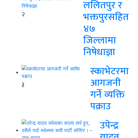
ललितपुर र
२
भक्तपुरसहित
४७
जिल्लामा
निषेधाज्ञा
स्काभेटरमा
आगजनी
३
गर्ने व्यक्ति
पक्राउ
उपेन्द्र
यादव