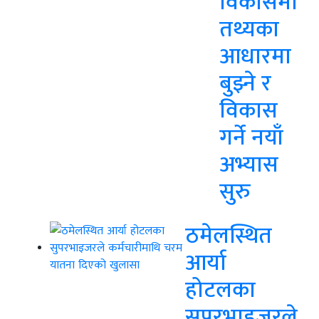
विकासमा
तथ्यका
आधारमा
बुझ्ने र
विकास
गर्ने नयाँ
अभ्यास
सुरु
ठमेलस्थित
आर्या
होटलका
सुपरभाइजरले