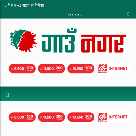
वि.सं.२०८३ साउन २१ बिहीवार