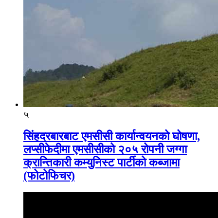
५
सिंहदरबारबाट एमसीसी कार्यान्वयनको घोषणा,
लप्सीफेदीमा एमसीसीको २०५ रोपनी जग्गा
क्रान्तिकारी कम्युनिस्ट पार्टीको कब्जामा
(फोटोफिचर)