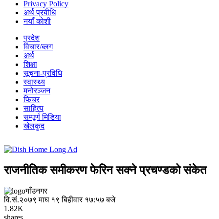
Privacy Policy
अर्थ प्रबीधि
नयाँ कोशी
प्रदेश
विचार/ब्लग
अर्थ
शिक्षा
सूचना-प्रविधि
स्वास्थ्य
मनोरञ्जन
फिचर
साहित्य
सम्पूर्ण मिडिया
खेलकुद
राजनीतिक समीकरण फेरिन सक्ने प्रचण्डको संकेत
गाँउनगर
वि.सं.२०७९ माघ १९ बिहीवार १७:५७ बजे
1.82K
shares