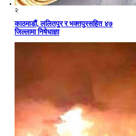
२
काठमाडौं, ललितपुर र भक्तपुरसहित ४७
जिल्लामा निषेधाज्ञा