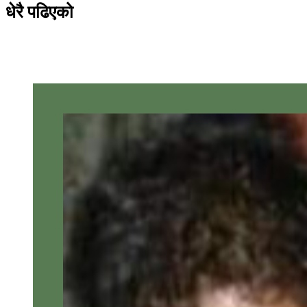
धेरै पढिएको