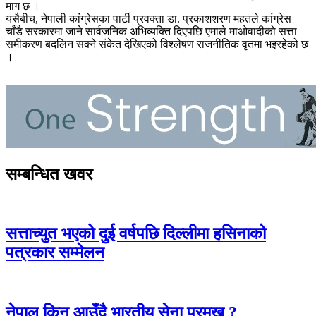
माग छ ।
यसैबीच, नेपाली कांग्रेसका पार्टी प्रवक्ता डा. प्रकाशशरण महतले कांग्रेस
चाँडै सरकारमा जाने सार्वजनिक अभिव्यक्ति दिएपछि एमाले माओवादीको सत्ता
समीकरण बदलिन सक्ने संकेत देखिएको विश्लेषण राजनीतिक वृतमा भइरहेको छ
।
सम्बन्धित खवर
सत्ताच्युत भएको दुई वर्षपछि दिल्लीमा हसिनाको
पत्रकार सम्मेलन
नेपाल किन आउँदै भारतीय सेना प्रमुख ?