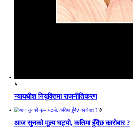
६
न्यायधीश नियुक्तिमा राजनीतिकरण
७
आज सुनको मूल्य घट्यो, कतिमा हुँदैछ कारोबार ?