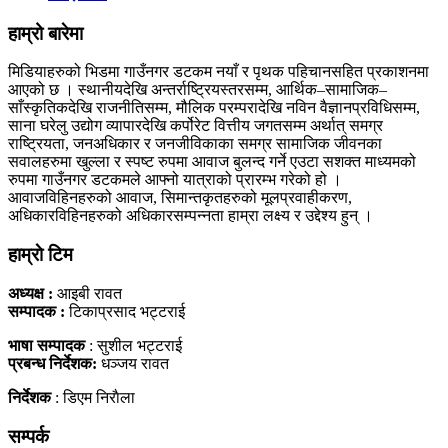
हाम्रो बारेमा
मिडियाहरुको भिडमा गाउँनगर डटकम नयाँ र पृथक पहिचानसहित प्रकाशनमा
आएको छ । स्थानीयदेखि अन्तर्राष्ट्रियस्तरसम्म, आर्थिक–सामाजिक–
साँस्कृतिकदेखि राजनीतिसम्म, मौलिक परम्परादेखि नविन वैज्ञानप्रविधिसम्म,
साना घरेलु उद्योग व्यापारदेखि कर्पोरेट वित्तीय जगतसम्म अर्थात् समग्र
राष्ट्रियता, जनअधिकार र जनजीविकाका समग्र सामाजिक जीवनका
सवालहरुमा खुल्ला र स्पष्ट रुपमा आवाज बुलन्द गर्ने एउटा सशक्त माध्यमको
रुपमा गाउँनगर डटकमले आफ्नो यात्राको प्रारम्भ गरेको हो ।
आवाजविहिनहरुको आवाज, सिमान्तकृतहरुको मूलप्रवाहीकरण,
अधिकारविहिनहरुको अधिकारसम्पन्नता हाम्रा लक्ष्य र उद्देश्य हुन् ।
हाम्राे टिम
अध्यक्ष :
आइबी रावत
सम्पादक :
टिकाप्रसाद भट्टराई
भाषा सम्पादक
: सुशील भट्टराई
प्रबन्ध निर्देशक:
धञ्जय रावत
निर्देशक
: डिएम निराैला
सम्पर्क