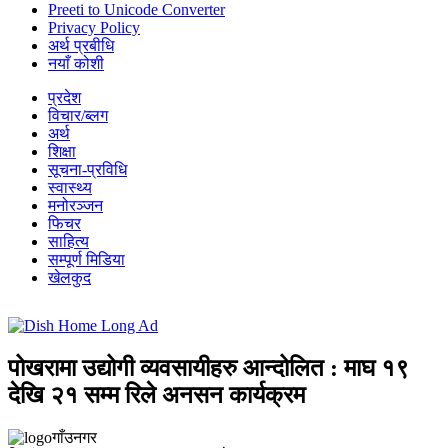
Preeti to Unicode Converter
Privacy Policy
अर्थ प्रबीधि
नयाँ कोशी
प्रदेश
विचार/ब्लग
अर्थ
शिक्षा
सूचना-प्रविधि
स्वास्थ्य
मनोरञ्जन
फिचर
साहित्य
सम्पूर्ण मिडिया
खेलकुद
पोखरामा उद्योगी व्यवसायीहरु आन्दोलित : माघ १९
देखि २१ सम्म रिले अनसन कार्यक्रम
गाँउनगर