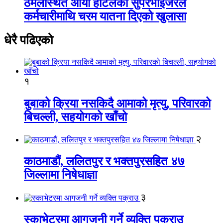
ठमेलस्थित आर्या होटलका सुपरभाइजरले
कर्मचारीमाथि चरम यातना दिएको खुलासा
धेरै पढिएको
१
बुबाको क्रिया नसकिदै आमाको मृत्यु, परिवारको
बिचल्ली, सहयोगको खाँचो
२
काठमाडौं, ललितपुर र भक्तपुरसहित ४७
जिल्लामा निषेधाज्ञा
३
स्काभेटरमा आगजनी गर्ने व्यक्ति पक्राउ