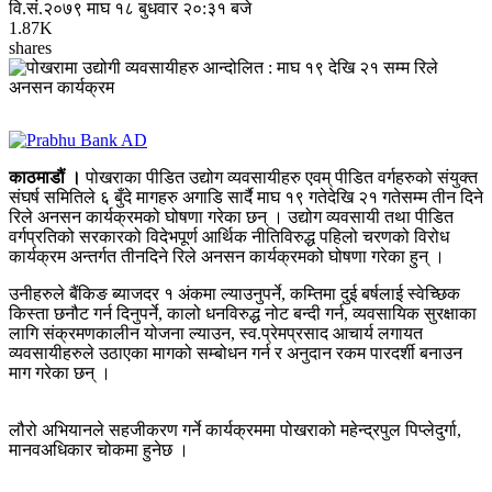
वि.सं.२०७९ माघ १८ बुधवार २०:३१ बजे
1.87K
shares
काठमाडौं ।
पोखराका पीडित उद्योग व्यवसायीहरु एवम् पीडित वर्गहरुको संयुक्त
संघर्ष समितिले ६ बुँदे मागहरु अगाडि सार्दै माघ १९ गतेदेखि २१ गतेसम्म तीन दिने
रिले अनसन कार्यक्रमको घोषणा गरेका छन् । उद्योग व्यवसायी तथा पीडित
वर्गप्रतिको सरकारको विदेभपूर्ण आर्थिक नीतिविरुद्ध पहिलो चरणको विरोध
कार्यक्रम अन्तर्गत तीनदिने रिले अनसन कार्यक्रमको घोषणा गरेका हुन् ।
उनीहरुले बैंकिङ ब्याजदर १ अंकमा ल्याउनुपर्ने, कम्तिमा दुई बर्षलाई स्वेच्छिक
किस्ता छनौट गर्न दिनुपर्ने, कालो धनविरुद्ध नोट बन्दी गर्न, व्यवसायिक सुरक्षाका
लागि संक्रमणकालीन योजना ल्याउन, स्व.प्रेमप्रसाद आचार्य लगायत
व्यवसायीहरुले उठाएका मागको सम्बोधन गर्न र अनुदान रकम पारदर्शी बनाउन
माग गरेका छन् ।
लौरो अभियानले सहजीकरण गर्ने कार्यक्रममा पोखराको महेन्द्रपुल पिप्लेदुर्गा,
मानवअधिकार चोकमा हुनेछ ।