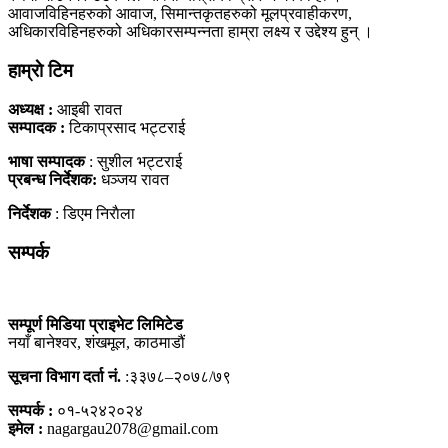
आवाजविहिनहरुको आवाज, सिमान्तकृतहरुको मूलप्रवाहीकरण,
अधिकारविहिनहरुको अधिकारसम्पन्नता हाम्रा लक्ष्य र उद्देश्य हुन् ।
हाम्राे टिम
अध्यक्ष :
आइबी रावत
सम्पादक :
टिकाप्रसाद भट्टराई
भाषा सम्पादक
: सुशील भट्टराई
प्रबन्ध निर्देशक:
धञ्जय रावत
निर्देशक
: डिएम निराैला
सम्पर्क
सम्पूर्ण मिडिया प्राइभेट लिमिटेड
नयाँ बानेश्वर, शंखमूल, काठमाडौं
सूचना विभाग दर्ता नं.
:३३७८–२०७८/७९
सम्पर्क :
०१-५२४२०२४
इमेल :
nagargau2078@gmail.com