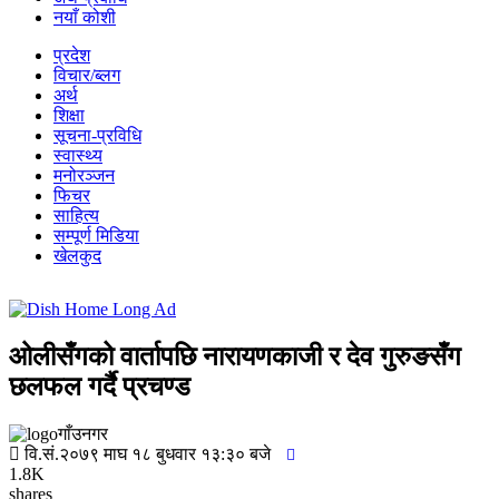
नयाँ कोशी
प्रदेश
विचार/ब्लग
अर्थ
शिक्षा
सूचना-प्रविधि
स्वास्थ्य
मनोरञ्जन
फिचर
साहित्य
सम्पूर्ण मिडिया
खेलकुद
ओलीसँगको वार्तापछि नारायणकाजी र देव गुरुङसँग
छलफल गर्दै प्रचण्ड
गाँउनगर
वि.सं.२०७९ माघ १८ बुधवार १३:३० बजे
1.8K
shares