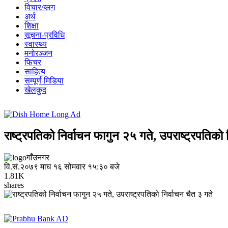
विचार/ब्लग
अर्थ
शिक्षा
सूचना-प्रविधि
स्वास्थ्य
मनोरञ्जन
फिचर
साहित्य
सम्पूर्ण मिडिया
खेलकुद
राष्ट्रपतिको निर्वाचन फागुन २५ गते, उपराष्ट्रपतिको 
गाँउनगर
वि.सं.२०७९ माघ १६ सोमवार १५:३० बजे
1.81K
shares