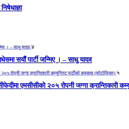
िषेधाज्ञा
४
 मधेसमा सयौं पार्टी जन्मिए । – साधु यादव
५
ीफेदीमा एमसीसीको २०५ रोपनी जग्गा क्रान्तिकारी कम्य