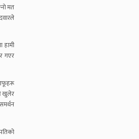
्नो मत
ेदवारले
मा हामी
हिर गएर
 आफूहरू
े खुलेर
 समर्थन
्रपतिको