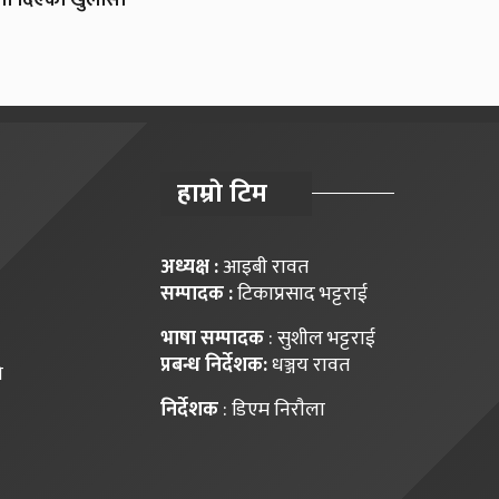
हाम्राे टिम
अध्यक्ष :
आइबी रावत
सम्पादक :
टिकाप्रसाद भट्टराई
भाषा सम्पादक
: सुशील भट्टराई
प्रबन्ध निर्देशक:
धञ्जय रावत
ि
निर्देशक
: डिएम निराैला