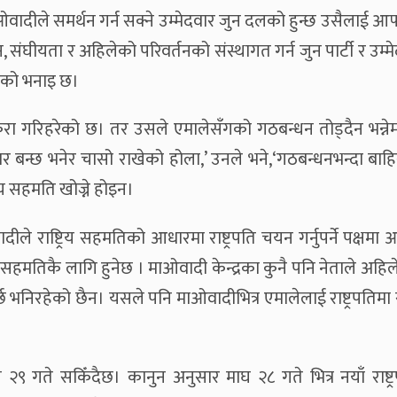
वादीले समर्थन गर्न सक्ने उम्मेदवार जुन दलको हुन्छ उसैलाई आफ
न, संघीयता र अहिलेको परिवर्तनको संस्थागत गर्न जुन पार्टी र उम्म
ताको भनाइ छ।
त कुरा गरिहरेको छ। तर उसले एमालेसँगको गठबन्धन तोड्दैन भन्ने
मेदवार बन्छ भनेर चासो राखेको होला,’ उनले भने,‘गठबन्धनभन्दा बा
्रिय सहमति खोज्ने होइन।
दीले राष्ट्रिय सहमतिको आधारमा राष्ट्रपति चयन गर्नुपर्ने पक्षमा
 सहमतिकै लागि हुनेछ । माओवादी केन्द्रका कुनै पनि नेताले अहिल
पर्छ भनिरहेको छैन। यसले पनि माओवादीभित्र एमालेलाई राष्ट्रपतिमा
गुन २९ गते सकिँदैछ। कानुन अनुसार माघ २८ गते भित्र नयाँ राष्ट