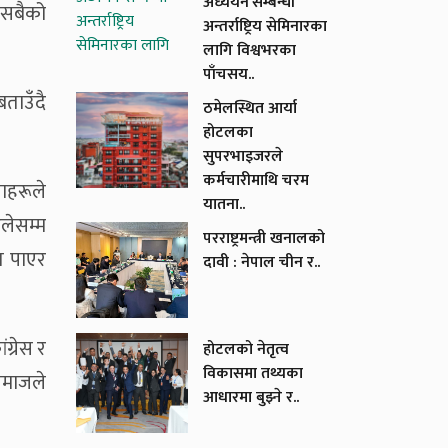
अध्ययन’सम्बन्धी
 सबैको
अन्तर्राष्ट्रिय सेमिनारका
लागि विश्वभरका
पाँचसय..
बताउँदै
ठमेलस्थित आर्या
होटलका
सुपरभाइजरले
कर्मचारीमाथि चरम
ताहरूले
यातना..
लेसम्म
परराष्ट्रमन्त्री खनालको
त पाएर
दावी : नेपाल चीन र..
ग्रेस र
होटलको नेतृत्व
विकासमा तथ्यका
 समाजले
आधारमा बुझ्ने र..