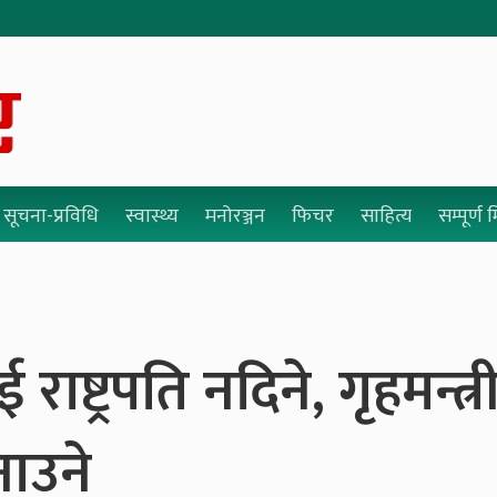
सूचना-प्रविधि
स्वास्थ्य
मनोरञ्जन
फिचर
साहित्य
सम्पूर्ण
राष्ट्रपति नदिने, गृहमन्त्र
नाउने