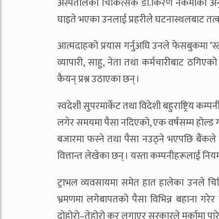
अस्पतालका चिकित्सक डा.किरण नकर्मीका अनु
घाइते भएका उनलाई प्रहरीले घटनास्थलबाट तत्का
आत्मदाहको प्रयास गर्नुअघि उनले फेसबुकमा ‘स्ट
व्यापारी, साहु, नेता तथा कर्मचारीबाट ठगि
कैयन् प्रश्न उठाएका छन् ।
स्वदेशी सुपरमार्केट तथा विदेशी बहुराष्ट्रिय कम
लगेर समयमा पैसा नदिएको, एक वर्षसम्म होल्ड 
बजारमा फस्ने तथा पैसा नउठ्ने भएपछि बैंकले
वित्तान्त लेखेका छन् । यस्ता कम्पनीहरूलाई न
ट्राभल व्यवसायमा समेत हात हालेका उनले चिन
भ्रमणमा लगेबापतको पैसा विभिन्न बहाना गरेर 
दोहोरो–तेहोरो कर लगाएर सरकारले मर्कामा पार