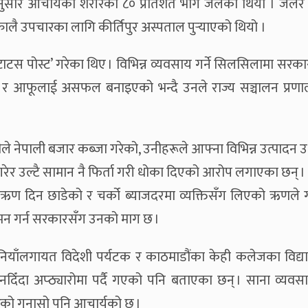
सार आचार्यको शरीरको ८० प्रतिशत भाग जलेको थियो । जलेर 
लै उपचारका लागि कीर्तिपुर अस्पताल पुर्‍याएको थियो ।
ाटस पोस्ट’ गरेका थिए । विभिन्न व्यवसाय गर्ने सिलसिलामा सरकार
एको र आफूलाई असफल बनाइएको भन्दै उनले राज्य सञ्चालन प्रणा
्पनीले नेपाली बजार कब्जा गरेको, उनीहरूले आफ्ना विभिन्न उत्पादन 
गरेर उल्टै सामान नै फिर्ता गरी धोका दिएको आरोप लगाएका छन् ।
 ऋण दिन छाडेको र चर्को ब्याजदरमा व्यक्तिसँग लिएको ऋणले ग
ियमन गर्न सरकारसँग उनको माग छ ।
ियाँलगायत विदेशी पर्यटक र काठमाडौंका केही कलेजका विद्यार
नदिँदा अप्ठ्यारोमा पर्दै गएको पनि बताएका छन् । साना व्यवस
ेको गुनासो पनि आचार्यको छ ।