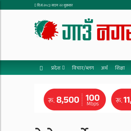
वि.सं.२०८३ साउन २२ शुक्रवार
प्रदेश
विचार/ब्लग
अर्थ
शिक्षा