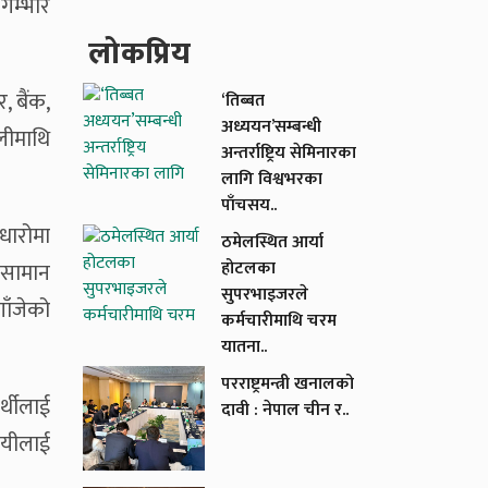
गम्भीर
लाेकप्रिय
, बैंक,
‘तिब्बत
अध्ययन’सम्बन्धी
लीमाथि
अन्तर्राष्ट्रिय सेमिनारका
लागि विश्वभरका
पाँचसय..
उधारोमा
ठमेलस्थित आर्या
होटलका
 सामान
सुपरभाइजरले
ाँजेको
कर्मचारीमाथि चरम
यातना..
परराष्ट्रमन्त्री खनालको
्थीलाई
दावी : नेपाल चीन र..
ायीलाई