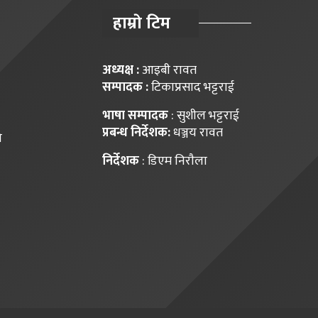
हाम्राे टिम
अध्यक्ष :
आइबी रावत
सम्पादक :
टिकाप्रसाद भट्टराई
भाषा सम्पादक
: सुशील भट्टराई
प्रबन्ध निर्देशक:
धञ्जय रावत
ि
निर्देशक
: डिएम निराैला