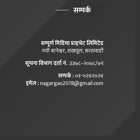
सम्पर्क
सम्पूर्ण मिडिया प्राइभेट लिमिटेड
नयाँ बानेश्वर, शंखमूल, काठमाडौं
सूचना विभाग दर्ता नं.
:३३७८–२०७८/७९
सम्पर्क :
०१-५२४२०२४
इमेल :
nagargau2078@gmail.com