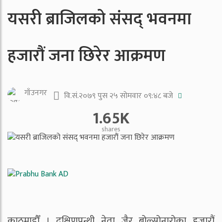
यसरी ब्राजिलको संसद् भवनमा
हजारौं जना छिरेर आक्रमण
गाँउनगर
वि.सं.२०७९ पुस २५ सोमवार ०९:४८ बजे
1.65K
shares
काठमाडौँ । दक्षिणपन्थी नेता जैर बोल्सोनारोका हजारौं