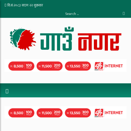
वि.सं.२०८३ साउन २२ शुक्रवार