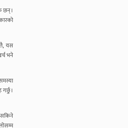
क छन् ।
रकारको
तै, यस
र्च भने
 समस्या
गर्छु ।
 सकिने
लोसम्म