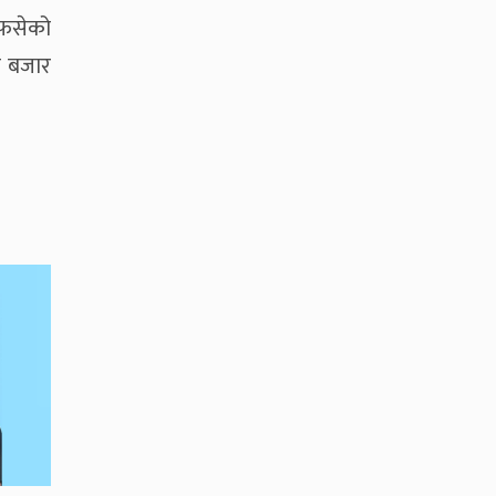
 फसेको
ा बजार