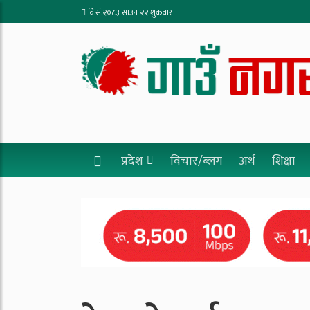
वि.सं.२०८३ साउन २२ शुक्रवार
प्रदेश
विचार/ब्लग
अर्थ
शिक्षा