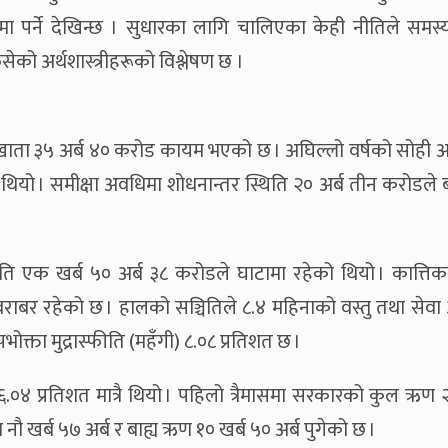
पर्ने देखिन्छ । सुधारका लागि चालिएका केही नीतिले समस्
 फसेको अर्थशास्त्रीहरूको विश्लेषण छ ।
 खाता ३५ अर्ब ४० करोड कायम भएको छ । अघिल्लो वर्षको सोही 
ा थियो । समीक्षा अवधिमा शोधनान्तर स्थिति २० अर्ब तीन करोडले
ति एक खर्ब ५० अर्ब ३८ करोडले घाटामा रहेको थियो । कात्तिक
ाँ बराबर रहेको छ । हालको सञ्चितिले ८.४ महिनाको वस्तु तथा से
पभोक्ता मुद्रास्फीति (महँगी) ८.०८ प्रतिशत छ ।
 ६.०४ प्रतिशत मात्रै थियो । पहिलो त्रैमासमा सरकारको कुल ऋण 
ौ खर्ब ५७ अर्ब र बाह्य ऋण १० खर्ब ५० अर्ब पुगेको छ ।