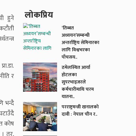
लाेकप्रिय
ी हुने
 कटौती
‘तिब्बत
अध्ययन’सम्बन्धी
थतन्त्र
अन्तर्राष्ट्रिय सेमिनारका
लागि विश्वभरका
पाँचसय..
्रा.डा.
ठमेलस्थित आर्या
होटलका
नीति र
सुपरभाइजरले
कर्मचारीमाथि चरम
यातना..
ि भन्दै
परराष्ट्रमन्त्री खनालको
घटाउँदै
दावी : नेपाल चीन र..
ित कोष
 । तर,