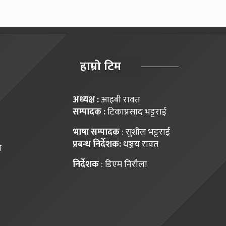
हाम्राे टिम
अध्यक्ष :
आइबी रावत
सम्पादक :
टिकाप्रसाद भट्टराई
भाषा सम्पादक
: सुशील भट्टराई
प्रबन्ध निर्देशक:
धञ्जय रावत
ि
निर्देशक
: डिएम निराैला