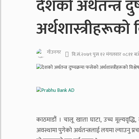
देशको अर्थतन्त्र द
अर्थशास्त्रीहरूको 
गाँउनगर
वि.सं.२०७९ पुस १२ मंगलवार ०८:११ बज
काठमाडौं । चालू खाता घाटा, उच्च मूल्यवृद्
अवस्थामा पुगेको अर्थतन्त्रलाई लयमा ल्याउनु प्