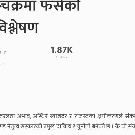
ुष्चक्रमा फसेको
विश्लेषण
1.87K
े
shares
धि, तरलता अभाव, अस्थिर ब्याजदर र राजस्वको क्षयीकरणले संकट
रचण्ड नेतृत्व सरकारको प्रमुख दायित्व र चुनौती बनेको छ । के यो 