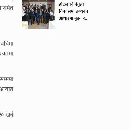
होटलको नेतृत्व
यासमेत
विकासमा तथ्यका
आधारमा बुझ्ने र..
अवधिमा
 बचतमा
सम्ममा
वा आयात
२० खर्ब