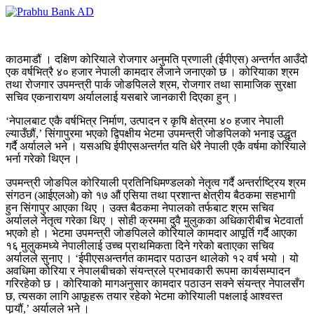
काठमाडौं । दक्षिण कोरियाले रोजगार अनुमति प्रणाली (ईपीएस) अन्तर्गत आउँदो
एक वर्षभित्रै ४० हजार नेपाली कामदार लैजाने जनाएको छ । कोरियाका श्रम
तथा रोजगार उपमन्त्री पार्क जोङपिलले श्रम, रोजगार तथा सामाजिक सुरक्षा
सचिव एकनारायण अर्याललाई यसबारे जानकारी दिएका हुन् ।
‘नेपालबाट एकै वर्षभित्र निर्माण, उत्पादन र कृषि क्षेत्रमा ४० हजार नेपाली
ल्याउँछौं,’ सिंगापुरमा भएको द्विपक्षीय भेटमा उपमन्त्री जोङपिलको भनाइ उद्धृत
गर्दै अर्यालले भने । यसअघि ईपीएसअन्तर्गत यति धेरै नेपाली एकै वर्षमा कोरियाले
भर्ना गरेको थिएन ।
उपमन्त्री जोङपिल कोरियाली प्रतिनिधिमण्डलको नेतृत्व गर्दै अन्तर्राष्ट्रिय श्रम
संगठन (आईएलओ) को १७ औं एसिया तथा प्रशान्त क्षेत्रीय बैठकमा सहभागी
हुन सिंगापुर आएका थिए । उक्त बैठकमा नेपालको तर्फबाट श्रम सचिव
अर्यालले नेतृत्व गरेका थिए । सोही क्रममा दुवै मुलुकका अधिकारीबीच भेटवार्ता
भएको हो । भेटमा उपमन्त्री जोङपिलले कोरियाले कामदार आपूर्ति गर्दै आएका
१६ मुलुकमध्ये नेपालीलाई उच्च प्राथमिकता दिने गरेको बताएका सचिव
अर्यालले सुनाए । ‘ईपीएसअन्तर्गत कामदार पठाउन थालेको १२ वर्ष भयो । यो
अवधिमा कोरिया र नेपालबीचको संयन्त्रले प्रभावकारी रूपमा कार्यसम्पादन
गरिरहेको छ । कोरियाको मागअनुसार कामदार पठाउन सक्ने संयन्त्र नेपालसँग
छ, त्यसका लागि आफूहरू तयार रहेको भेटमा कोरियाली पक्षलाई आश्वस्त
पार्‍यौं,’ अर्यालले भने ।