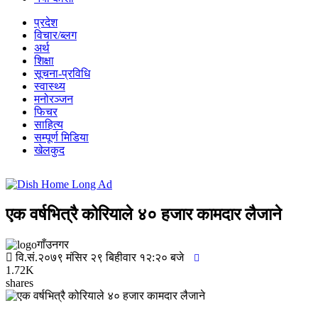
प्रदेश
विचार/ब्लग
अर्थ
शिक्षा
सूचना-प्रविधि
स्वास्थ्य
मनोरञ्जन
फिचर
साहित्य
सम्पूर्ण मिडिया
खेलकुद
एक वर्षभित्रै कोरियाले ४० हजार कामदार लैजाने
गाँउनगर
वि.सं.२०७९ मंसिर २९ बिहीवार १२:२० बजे
1.72K
shares