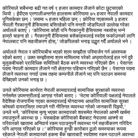
कोरियाले सबैभन्दा बढी गत वर्ष ९ हजार कामदार लैजाने कोटा छुट्याएको
थियो । ईपीएस प्रणालीअन्तर्गत हालसम्म कोरियामा ७५ हजार नेपाली कामदार
पुगिसकेका छन् । जसमा ५ हजार महिला छन् । कोरिया गएकामध्ये ३ हजार
नेपाली गैरकानुनी हैसियतमा बसिरहेको पनि मन्त्री जोङपिलले उल्लेख गरेका
अर्यालले बताए । ‘कोरियामा कोही पनि गैरकानुनी हैसियतमा नबसोस् भन्ने
हाम्रो चाहना हो । गैरकानुनी हैसियतमा बसेकाहरूलाई स्वदेश फर्काउनको लागि
नेपालबाट पनि सहजीकरण होस्,’ जोङपिलको भनाइ उद्धृत गर्दै अर्यालले भने ।
अर्यालले नेपाल र कोरियाबीच भएको श्रम सम्झौता परिमार्जन गर्न आवश्यक
रहेको बताए । उक्त सम्झौतामा श्रम मामिलामा परेको अप्ठ्यारोलाई हल गर्न दुवै
मुलुकबीचको प्राविधिक समितिको बैठक बस्ने व्यवस्था गरिएको छैन । पेसागत
पदमा नेपाली कामदार लैजाने गरी क्षेत्रगत पहिचान गरिएको छैन । पेसागत पदमा
लैजाने व्यवस्था नगर्दा उच्च तहमा कम्पनीले लैजाने भए पनि पठाउन समस्या
देखिएको उनको भनाइ छ ।
उनले कोरियामा कार्यरत नेपाली कामदारलाई सामाजिक सुरक्षाको व्यवस्था
गर्नसमेत उपमन्त्रीलाई आग्रह गरेको बताए । ‘भेटमा कोरियाली पक्षलाई नेपालले
वैदेशिक रोजगारीमा गएका कामदारलाई योगदानमा आधारित सामाजिक सुरक्षा
कोषको दायराभित्र ल्याउने गरी नीतिगत व्यवस्था गरेको जानकारी दिइयो,’
उनले भने, ‘कोरियामा मृत्यु भएका कामदारको शवसमेत नेपालको आफ्नै खर्चमा
ल्याउनुपर्ने अवस्था छ । यसबाहेक कोरियाको बैंकबाट नेपालमा आफ्नो वा
परिवारको खातामा अनिवार्य रकम पठाउनुपर्ने व्यवस्था गर्न सहजीकरण गरिदिन
पनि आग्रह गरिएको छ ।’ कोरियामा हुन्डी कारोबार ठूलो समस्याका रूपमा
रहेकाले नेपाली कामदारको हकमा बैंक खाताबाटै स्वदेशमा रकम पठाउने अवस्था