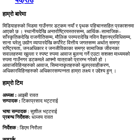
हाम्रो बारेमा
मिडियाहरुको भिडमा गाउँनगर डटकम नयाँ र पृथक पहिचानसहित प्रकाशनमा
आएको छ । स्थानीयदेखि अन्तर्राष्ट्रियस्तरसम्म, आर्थिक–सामाजिक–
साँस्कृतिकदेखि राजनीतिसम्म, मौलिक परम्परादेखि नविन वैज्ञानप्रविधिसम्म,
साना घरेलु उद्योग व्यापारदेखि कर्पोरेट वित्तीय जगतसम्म अर्थात् समग्र
राष्ट्रियता, जनअधिकार र जनजीविकाका समग्र सामाजिक जीवनका
सवालहरुमा खुल्ला र स्पष्ट रुपमा आवाज बुलन्द गर्ने एउटा सशक्त माध्यमको
रुपमा गाउँनगर डटकमले आफ्नो यात्राको प्रारम्भ गरेको हो ।
आवाजविहिनहरुको आवाज, सिमान्तकृतहरुको मूलप्रवाहीकरण,
अधिकारविहिनहरुको अधिकारसम्पन्नता हाम्रा लक्ष्य र उद्देश्य हुन् ।
हाम्राे टिम
अध्यक्ष :
आइबी रावत
सम्पादक :
टिकाप्रसाद भट्टराई
भाषा सम्पादक
: सुशील भट्टराई
प्रबन्ध निर्देशक:
धञ्जय रावत
निर्देशक
: डिएम निराैला
सम्पर्क