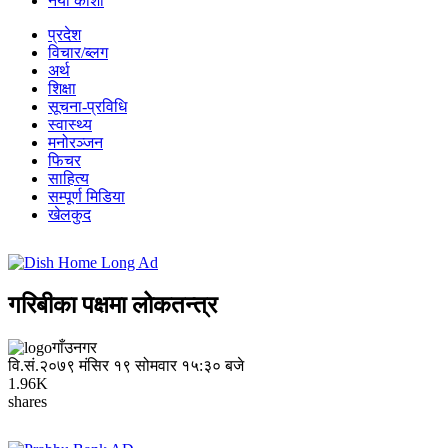
नयाँ कोशी
प्रदेश
विचार/ब्लग
अर्थ
शिक्षा
सूचना-प्रविधि
स्वास्थ्य
मनोरञ्जन
फिचर
साहित्य
सम्पूर्ण मिडिया
खेलकुद
गरिबीका पक्षमा लोकतन्त्र
गाँउनगर
वि.सं.२०७९ मंसिर १९ सोमवार १५:३० बजे
1.96K
shares