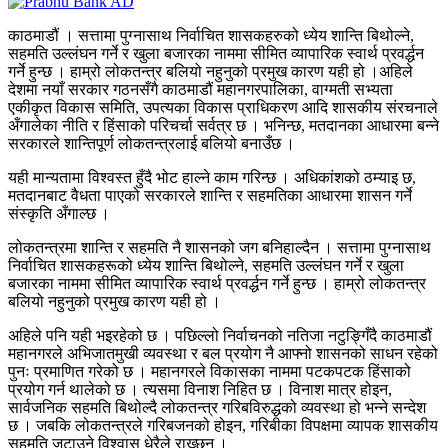
काठमाडौं । सत्तामा पुग्नासाथ निर्वाचित शासकहरुको ध्येय शान्ति बिथोल्ने,
सहमति उल्लंघन गर्ने र खुला बजारका नाममा सीमित व्यापारिक स्वार्थ प्रवर्द्धन
गर्ने हुन्छ । हाम्रो लोकतन्त्र बलियो नहुनुको प्रमुख कारण यही हो ।अहिले
देशमा नयाँ सरकार गठनसँगै काठमाडौं महानगरपालिका, वाग्मती सभ्यता
एकीकृत विकास समिति, उपत्यका विकास प्राधिकरण आदि शासकीय संरचनाले
अँगालेका नीति र हिंसाको परिचर्चा सर्वत्र छ । भनिन्छ, मतदानका आधारमा बन्ने
सरकारले शान्तिपूर्ण लोकतन्त्रलाई बलियो बनाउँछ ।
यही मान्यतामा विश्वस्त हुँदै भोट हाल्ने काम गरिन्छ । अधिकांशको ठम्याइ छ,
मतदानबाट वैधता पाएको सरकारले शान्ति र सहमतिका आधारमा शासन गर्ने
संस्कृति अँगाल्छ ।
लोकतन्त्रमा शान्ति र सहमति नै शासनको जग बनिहाल्दैन । सत्तामा पुग्नासाथ
निर्वाचित शासकहरूको ध्येय शान्ति बिथोल्ने, सहमति उल्लंघन गर्ने र खुला
बजारका नाममा सीमित व्यापारिक स्वार्थ प्रवर्द्धन गर्ने हुन्छ । हाम्रो लोकतन्त्र
बलियो नहुनुको प्रमुख कारण यही हो ।
अहिले पनि यही भइरहेको छ । पछिल्लो निर्वाचनको नतिजा नटुङ्गिँदै काठमाडौं
महानगरले अभिजातमुखी व्यवस्था र बल प्रयोग नै आफ्नो शासनको साधन रहेको
पुनः प्रमाणित गरेको छ । महानगरले विकासका नाममा पटकपटक हिंसाको
प्रयोग गर्न थालेको छ । त्यसमा विनाश निहित छ । विनाश मात्र होइन,
सार्वजनिक सहमति बिथोल्दै लोकतन्त्र गरिबविरुद्धको व्यवस्था हो भन्ने सन्देश
छ । जबकि लोकतन्त्रले गरिबजनको होइन, गरिबीका विपक्षमा व्यापक शासकीय
सहमति जुटाउने विश्वास धेरैले राख्छन् ।