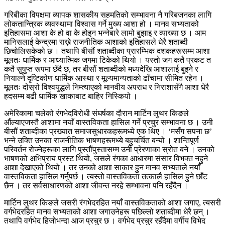
गरिबीका विपक्षमा व्यापक शासकीय सहमतिको सम्भावना नै गरिबजनका लागि
लोकतान्त्रिक व्यवस्थामा विश्वास गर्ने मुख्य आशा हो । मानव सभ्यताको
इतिहासमा आशा के हो वा के होइन भन्नेबारे लामो बुझाइ र व्याख्या छ । आम
मानिसलाई केन्द्रमा राख्ने राजनीतिक आशाको इतिहासले धेरै शताब्दी
छिचोलिसकेको छ । तथापि बीसौं शताब्दीका प्रारम्भिक दशकहरूसम्म आशा
मूलतः धार्मिक र आध्यात्मिक जगमा टिकेको थियो । यस्तो जग कतै प्रकट त
कतै सुषुप्त रूपमा छँदै छ, तर बीसौं शताब्दीको मध्यदेखि आशालाई बुझ्ने र
नियाल्ने दृष्टिकोण धार्मिक आस्था र मूल्यमान्यताको ढाँचामा सीमित रहेन ।
मूलतः दोस्रो विश्वयुद्धले निम्त्याएको मानवीय अपराध र निराशासँगै आशा धेरै
हदसम्म बढी धार्मिक खाकाबाट बाहिर निस्कियो ।
अमेरिकामा चलेको रंगभेदविरोधी संघर्षका दौरान मार्टिन लुथर किङले
औंल्याएजस्तै आशामा नयाँ वास्तविकता हासिल गर्ने प्रचुर सम्भावना छ । उनी
बीसौं शताब्दीका प्रख्यात समाजसुधारकहरूमध्ये एक थिए । ‘मसँग सपना छ’
भन्ने उक्ति उनका राजनीतिक भाषणहरूमध्ये बहुचर्चित बन्यो । शान्तिपूर्ण
परिवर्तन रोज्नेहरूका लागि पुस्तौंपुस्तासम्म उनी प्रेरणाका स्रोत बने । उनको
भाषणको अभिप्राय प्रस्ट थियो, जसले रंगका आधारमा संसार विभक्त नहुने
आशा देखाएको थियो । तर उनको आशा साकार हुन मानव सभ्यताले नयाँ
वास्तविकता हासिल गर्नुपर्छ । त्यस्तो वास्तविकता तत्कालै हासिल हुने छाँट
छैन । तर सर्वसाधारणको आशा जीवन्त नरहे सम्भावना पनि रहँदैन ।
मार्टिन लुथर किङले जसरी रंगभेदरहित नयाँ वास्तविकताको आशा जगाए, त्यसरी
वर्गभेदरहित मानव सभ्यताको आशा जगाउनेहरू पछिल्लो शताब्दीमा धेरै छन् ।
तथापि वर्गभेद हिजोभन्दा आज प्रचुर छ । वर्गभेद प्रचुर रहँदैमा वर्गीय विभेद