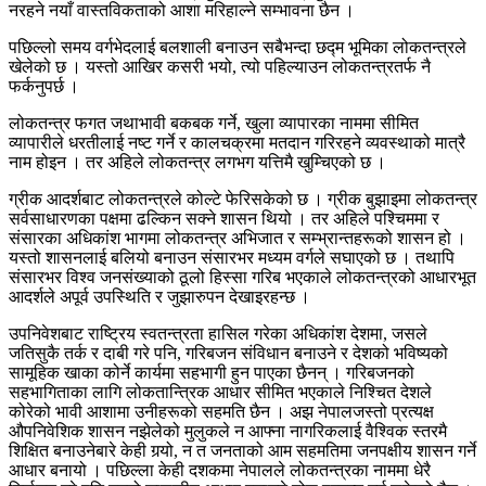
नरहने नयाँ वास्तविकताको आशा मरिहाल्ने सम्भावना छैन ।
पछिल्लो समय वर्गभेदलाई बलशाली बनाउन सबैभन्दा छद्म भूमिका लोकतन्त्रले
खेलेको छ । यस्तो आखिर कसरी भयो, त्यो पहिल्याउन लोकतन्त्रतर्फ नै
फर्कनुपर्छ ।
लोकतन्त्र फगत जथाभावी बकबक गर्ने, खुला व्यापारका नाममा सीमित
व्यापारीले धरतीलाई नष्ट गर्ने र कालचक्रमा मतदान गरिरहने व्यवस्थाको मात्रै
नाम होइन । तर अहिले लोकतन्त्र लगभग यत्तिमै खुम्चिएको छ ।
ग्रीक आदर्शबाट लोकतन्त्रले कोल्टे फेरिसकेको छ । ग्रीक बुझाइमा लोकतन्त्र
सर्वसाधारणका पक्षमा ढल्किन सक्ने शासन थियो । तर अहिले पश्चिममा र
संसारका अधिकांश भागमा लोकतन्त्र अभिजात र सम्भ्रान्तहरूको शासन हो ।
यस्तो शासनलाई बलियो बनाउन संसारभर मध्यम वर्गले सघाएको छ । तथापि
संसारभर विश्व जनसंख्याको ठूलो हिस्सा गरिब भएकाले लोकतन्त्रको आधारभूत
आदर्शले अपूर्व उपस्थिति र जुझारुपन देखाइरहन्छ ।
उपनिवेशबाट राष्ट्रिय स्वतन्त्रता हासिल गरेका अधिकांश देशमा, जसले
जतिसुकै तर्क र दाबी गरे पनि, गरिबजन संविधान बनाउने र देशको भविष्यको
सामूहिक खाका कोर्ने कार्यमा सहभागी हुन पाएका छैनन् । गरिबजनको
सहभागिताका लागि लोकतान्त्रिक आधार सीमित भएकाले निश्चित देशले
कोरेको भावी आशामा उनीहरूको सहमति छैन । अझ नेपालजस्तो प्रत्यक्ष
औपनिवेशिक शासन नझेलेको मुलुकले न आफ्ना नागरिकलाई वैश्विक स्तरमै
शिक्षित बनाउनेबारे केही गर्‍यो, न त जनताको आम सहमतिमा जनपक्षीय शासन गर्ने
आधार बनायो । पछिल्ला केही दशकमा नेपालले लोकतन्त्रका नाममा धेरै