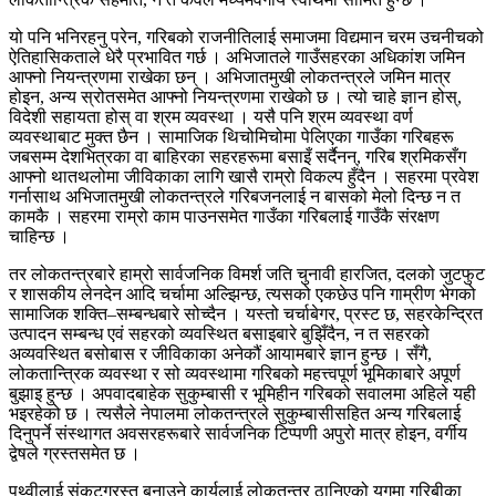
यो पनि भनिरहनु परेन, गरिबको राजनीतिलाई समाजमा विद्यमान चरम उचनीचको
ऐतिहासिकताले धेरै प्रभावित गर्छ । अभिजातले गाउँसहरका अधिकांश जमिन
आफ्नो नियन्त्रणमा राखेका छन् । अभिजातमुखी लोकतन्त्रले जमिन मात्र
होइन, अन्य स्रोतसमेत आफ्नो नियन्त्रणमा राखेको छ । त्यो चाहे ज्ञान होस्,
विदेशी सहायता होस् वा श्रम व्यवस्था । यसै पनि श्रम व्यवस्था वर्ण
व्यवस्थाबाट मुक्त छैन । सामाजिक थिचोमिचोमा पेलिएका गाउँका गरिबहरू
जबसम्म देशभित्रका वा बाहिरका सहरहरूमा बसाइँ सर्दैनन्, गरिब श्रमिकसँग
आफ्नो थातथलोमा जीविकाका लागि खासै राम्रो विकल्प हुँदैन । सहरमा प्रवेश
गर्नासाथ अभिजातमुखी लोकतन्त्रले गरिबजनलाई न बासको मेलो दिन्छ न त
कामकै । सहरमा राम्रो काम पाउनसमेत गाउँका गरिबलाई गाउँकै संरक्षण
चाहिन्छ ।
तर लोकतन्त्रबारे हाम्रो सार्वजनिक विमर्श जति चुनावी हारजित, दलको जुटफुट
र शासकीय लेनदेन आदि चर्चामा अल्झिन्छ, त्यसको एकछेउ पनि गाम्रीण भेगको
सामाजिक शक्ति–सम्बन्धबारे सोच्दैन । यस्तो चर्चाबेगर, प्रस्ट छ, सहरकेन्द्रित
उत्पादन सम्बन्ध एवं सहरको व्यवस्थित बसाइबारे बुझिँदैन, न त सहरको
अव्यवस्थित बसोबास र जीविकाका अनेकौं आयामबारे ज्ञान हुन्छ । सँगै,
लोकतान्त्रिक व्यवस्था र सो व्यवस्थामा गरिबको महत्त्वपूर्ण भूमिकाबारे अपूर्ण
बुझाइ हुन्छ । अपवादबाहेक सुकुम्बासी र भूमिहीन गरिबको सवालमा अहिले यही
भइरहेको छ । त्यसैले नेपालमा लोकतन्त्रले सुकुम्बासीसहित अन्य गरिबलाई
दिनुपर्ने संस्थागत अवसरहरूबारे सार्वजनिक टिप्पणी अपुरो मात्र होइन, वर्गीय
द्वेषले ग्रस्तसमेत छ ।
पृथ्वीलाई संकटग्रस्त बनाउने कार्यलाई लोकतन्त्र ठानिएको युगमा गरिबीका