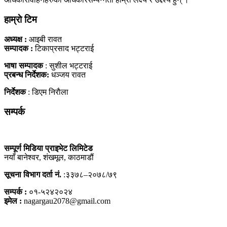
हाम्राे टिम
अध्यक्ष :
आइबी रावत
सम्पादक :
टिकाप्रसाद भट्टराई
भाषा सम्पादक
: सुशील भट्टराई
प्रबन्ध निर्देशक:
धञ्जय रावत
निर्देशक
: डिएम निराैला
सम्पर्क
सम्पूर्ण मिडिया प्राइभेट लिमिटेड
नयाँ बानेश्वर, शंखमूल, काठमाडौं
सूचना विभाग दर्ता नं.
:३३७८–२०७८/७९
सम्पर्क :
०१-५२४२०२४
इमेल :
nagargau2078@gmail.com