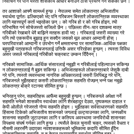
निर्वाचन गरे पनि यस्तो शासकीय आधार बनाउने ठोस प्रयत्न गर्न सकेको छैन ।
तर आशाको आफ्नै सामर्थ्य हुन्छ । नेपालमा समेत लोकतन्त्र अभिजातीय
स्वार्थमा पूर्णतः ढल्किएको भए पनि गरिबजन बिस्तारै लोकतान्त्रिक व्यवस्थाका
लागि महत्त्वपूर्ण कर्ता भइरहेका छन् । को गरिब हो र को गरिब होइन, त्यो
परिभाषित गर्न सोचेजस्तो सजिलो छैन । पछिल्ला तीन–चार दशकमा मात्र
गरिबीको रेखाबारे धेरै बाझिने मतहरू हावी भए । गरिबलाई जसरी व्याख्या गरे
पनि त्यो एकरूपीय बुझाइ हुन सक्दैन जसको मूल आधार आम्दानी होस् ।
घरपरिवारको आम्दानी र उपभोग गर्ने क्षमताभन्दा पर सामाजिक–आर्थिक पक्षका
बहुमुखी पत्रहरूले गरिबजनलाई उत्तिकै असर गरिरहेका हुन्छन् । त्यस्ता विविध
असर जसले गरिबलाई गरिबीको चक्रबाट उम्कन दिँदैनन् ।
गरिबको सामाजिक–आर्थिक संसारलाई नबुझी न गरिबीलाई पहिल्याउन सकिन्छ
न लोकतन्त्रलाई नै बुझ्न सकिन्छ । अभिजातहरूले लोकतन्त्रबारे जेसुकै दाबी
गरे पनि, त्यस्तो व्यवस्थामा नागरिक अधिकारलाई जसरी लिपिबद्ध गरे पनि,
गरिबजनले भुइँतहबाट कसरी लोकतान्त्रिक सहमति रोज्छन् भन्ने पक्ष नबुझे
लोकतन्त्र बोक्रे रटानमा सीमित हुन्छ ।
भनिरहनु परेन, सहमतिहरू आफैंमा बहुमुखी हुन्छन् । गरिबजनले अपेक्षा गर्ने
सहमति भनेको शासकीय स्वार्थका लागि शेरबहादुर देउवा, पुष्पकमल दाहाल र
केपी ओलीले गरेजस्तो गोप्य सहमति होइन । भुइँतहका सर्वसाधारणको सहमति
हिंसामा टिकेको अभिजातीय शासनको जगलाई उल्ट्याउनका लागि, जनपक्षीय
शासनमा सहमति जुटाउनका लागि र कतिपय अवस्थामा जनविरोधी शासनका
विपक्षमा संघर्ष गर्नका लागि हुन्छ । त्यसैले केवल चुनावी चक्र, त्यसको वैधता र
मौसमी लहरसँगै उदाएका नवशासकहरूको भूमिकामा कदापि सीमित हुँदैन
लोकतान्त्रिक सहमति, न त केवल मध्यमवर्गीय स्वार्थमा सीमित हुन्छ ।