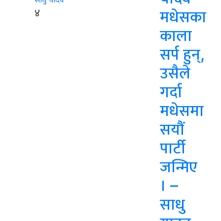
४
मधेसका
काला
सर्प हुन्,
उसैले
गर्दा
मधेसमा
सयौं
पार्टी
जन्मिए
। –
साधु