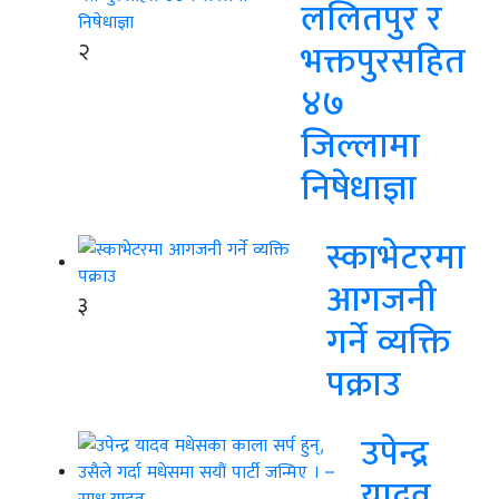
ललितपुर र
२
भक्तपुरसहित
४७
जिल्लामा
निषेधाज्ञा
स्काभेटरमा
आगजनी
३
गर्ने व्यक्ति
पक्राउ
उपेन्द्र
यादव