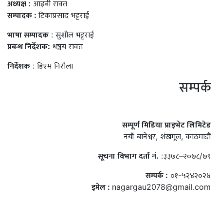
अध्यक्ष :
आइबी रावत
सम्पादक :
टिकाप्रसाद भट्टराई
भाषा सम्पादक
: सुशील भट्टराई
प्रबन्ध निर्देशक:
धञ्जय रावत
निर्देशक
: डिएम निराैला
सम्पर्क
सम्पूर्ण मिडिया प्राइभेट लिमिटेड
नयाँ बानेश्वर, शंखमूल, काठमाडौं
सूचना विभाग दर्ता नं.
:३३७८–२०७८/७९
सम्पर्क :
०१-५२४२०२४
इमेल :
nagargau2078@gmail.com