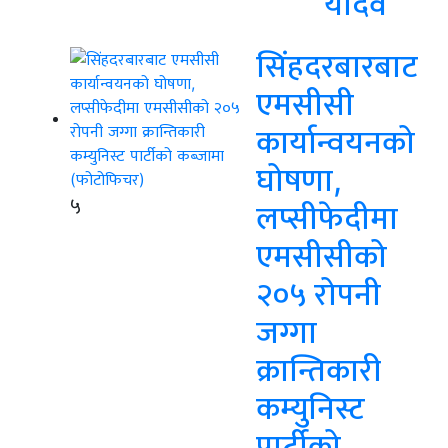
यादव
सिंहदरबारबाट
एमसीसी
कार्यान्वयनको
घोषणा,
५
लप्सीफेदीमा
एमसीसीको
२०५ रोपनी
जग्गा
क्रान्तिकारी
कम्युनिस्ट
पार्टीको