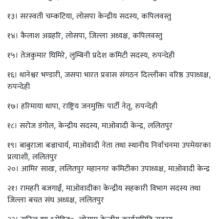
१३। सरस्वती चम्कटिया, लोसपा केन्द्रीय सदस्य, कपिलवस्तु
१४। कैलाश अग्रहरि, लोसपा, जिल्ला अध्यक्ष, कपिलवस्तु
१५। तेजकुमार घिमिरे, लुम्बिनी प्रदेश कमिटी सदस्य, रुपन्देही
१६। थानेश्वर भण्डारी, जसपा भारत प्रवास संगठन दिल्लीका वरिष्ठ उपाध्यक्ष,
रुपन्देही
१७। हरिमाया थापा, राष्ट्रिय जनमुक्ति पार्टी नेतृ, रुपन्देही
१८। सरोज डंगोल, केन्द्रीय सदस्य, माओवादी केन्द्र, ललितपुर
१९। बाबुराजा बज्राचार्य, माओवादी नेता तथा स्थानीय निर्वाचनमा उपमेयरका
प्रत्याशी, ललितपुर
२०। आमिर साखः, ललितपुर महानगर कमिटीका उपाध्यक्ष, माओवादी केन्द्र
२१। रामहरी बजगाईँ, माओवादीका केन्द्रीय सहकारी विभाग सदस्य तथा
जिल्ला बचत संघ अध्यक्ष, ललितपुर
२२। सुनिल झा ९रोहित०, लोसपा केन्द्रीय कार्यसमिति सदस्य