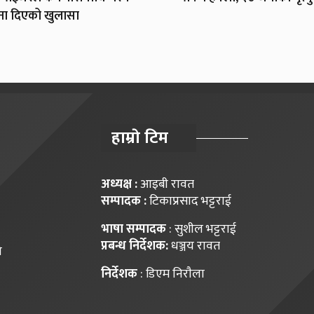
ना दिएको खुलासा
हाम्राे टिम
अध्यक्ष :
आइबी रावत
सम्पादक :
टिकाप्रसाद भट्टराई
भाषा सम्पादक
: सुशील भट्टराई
प्रबन्ध निर्देशक:
धञ्जय रावत
ि
निर्देशक
: डिएम निराैला