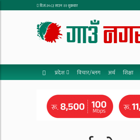
वि.सं.२०८३ साउन २२ शुक्रवार
प्रदेश
विचार/ब्लग
अर्थ
शिक्षा