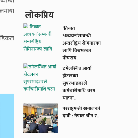
्याम्बो
िलमाया
लाेकप्रिय
‘तिब्बत
अध्ययन’सम्बन्धी
मेडिकल
अन्तर्राष्ट्रिय सेमिनारका
लागि विश्वभरका
पाँचसय..
ठमेलस्थित आर्या
होटलका
सुपरभाइजरले
कर्मचारीमाथि चरम
यातना..
परराष्ट्रमन्त्री खनालको
दावी : नेपाल चीन र..