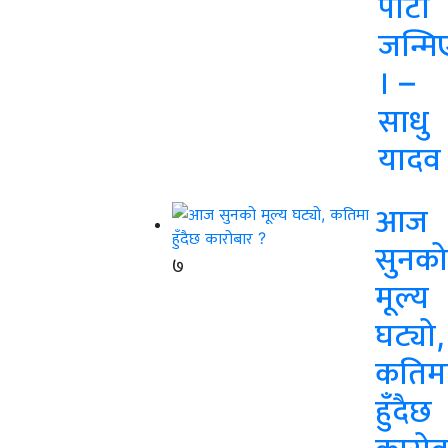
पार्टी
जन्मि
। –
साधु
यादव
आज
सुनको
७
मूल्य
घट्यो,
कतिम
हुँदैछ