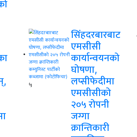
को
सिंहदरबारबाट
एमसीसी
का
कार्यान्वयनको
घोषणा,
न्,
लप्सीफेदीमा
५
एमसीसीको
२०५ रोपनी
मा
जग्गा
क्रान्तिकारी