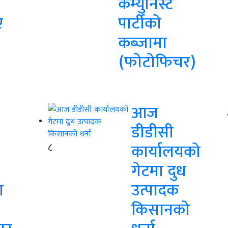
कम्युनिस्ट
ए
पार्टीको
कब्जामा
(फोटोफिचर)
आज
डीडीसी
८
कार्यालयको
गेटमा दुध
ा
उत्पादक
किसानको