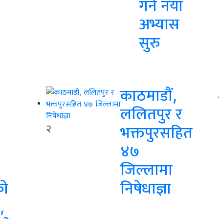
गर्ने नयाँ
अभ्यास
सुरु
काठमाडौं,
ललितपुर र
२
भक्तपुरसहित
४७
जिल्लामा
को
निषेधाज्ञा
,