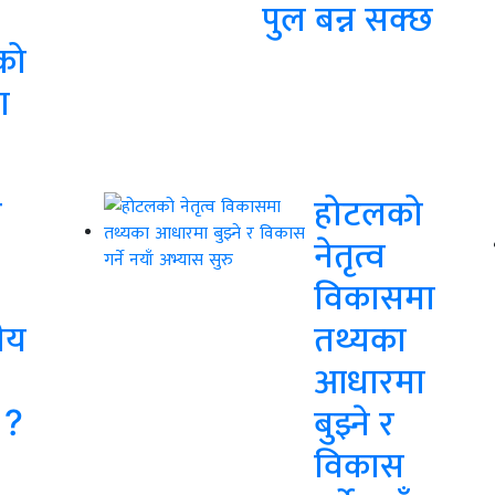
पुल बन्न सक्छ
को
ा
ल
होटलको
नेतृत्व
विकासमा
ीय
तथ्यका
आधारमा
 ?
बुझ्ने र
विकास