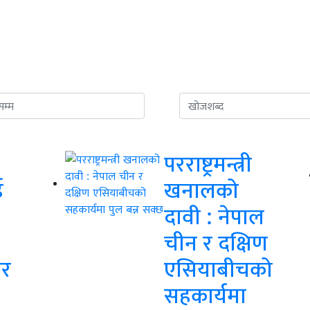
परराष्ट्रमन्त्री
ई
खनालको
दावी : नेपाल
चीन र दक्षिण
कर
एसियाबीचको
सहकार्यमा