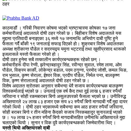
काठमाडौं । गरिबी निवारण कोषमा भएको भ्रष्टाचारमा कोषका १७ जना
कर्मचारीलाई अदालतले दोषी ठहर गरेको छ । बिहीबार विशेष अदालतले यस
मुद्दामा प्रतिवादी बनाइएका ३६ मध्ये १७ जनामाथि अभियोग दाबी पुष्टि हुने
फैसला गर्दै बाँकी १९ जनालाई सफाइ दिएको हाे। शुक्रबार विशेष अदालतका
अध्यक्ष श्रीकान्त पौडेल र सदस्यद्वय यमुना भट्टराई तथा खुसीप्रसाद थारूको
इजलासले यस्तो फैसला गरेको हो ।
दोषी ठहर हुनेमा सबै तत्कालीन कार्यप्रबन्धकहरू रहेको छन् ।
कर्मचारीहरू दीपा रेग्मी, झरेन्द्रबहादुर सिंह, रवीन्द्र सुवाल, रमेश लामा, ओम
पौडेल, विक्रम कार्की, लोकेन्द्र बडाल, पदम ठगुन्ना, प्रमोद जोशी, कमल थिङ,
राम भुसाल, कृष्ण सेराला, ईश्वर विक, प्रदीप पौडेल, निर्मल पन्त, बालकृष्ण
विक, कृष्ण सेरालालाई अदालतले दोषी ठहर गरेको छ ।
विशेष अदालत स्राेतका अनुसार सबैभन्दा धेरै सजाय कार्यप्रबन्धक बालकृष्ण
विश्वकर्मालाई भएको छ । उनलाई एक वर्ष कैद तथा दुई लाख ६ हजार रुपैयाँ
जरिवाना र सोही रकमबराबर बिगो असुलउपरको फैसला भएको छ । उनीविरुद्ध
अख्तियारले २४ लाख ८३ हजार एक सय ४२ रुपैयाँ बिगो मागदाबी गर्दै मुद्दा दायर
गरेको थियो । दोषी ठहर भएकामध्ये सबैभन्दा कम आठ हजार रुपैयाँ जरिवाना,
सोही बराबर बिगो र तीन महिना कैदको सजाय निरकबहादुर सुनारलाई भएको
छ । १७ लाख २५ हजार रुपैयाँ बिगो मागदाबीसहित उनीमाथि अख्तियारले मुद्दा
चलाएको थियो । सुनार र विक दुवै कार्यप्रबन्धकको जिम्मेवारीमा थिए ।
यस्ताे थियाे अख्तियारको दाबी