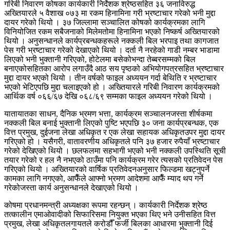
गरिबी निवारण कोषका कार्यकारी निर्देशक श्रेष्ठसहित ३६ जनाविरुद्ध
अख्तियारले ५ वैशाख ०७३ मा रकम हिनामिना गरी भ्रष्टाचार गरेको भनी मुद्दा
दायर गरेको थियो । ३७ जिल्लामा सञ्चालित कोषको कार्यक्रमका लागि
विनियोजित रकम सबैजनाको मिलेमतोमा हिनामिना भएको निष्कर्ष अख्तियारको
थियो । अनुसन्धानले कार्यप्रबन्धकहरूले नक्कली बिल भरपाइ तथा कागजात
पेस गरी भ्रष्टाचार गरेको देखाएको थियो । दर्ता नै नरहेको गाडी नम्बर भाडामा
लिएको भनी भुक्तानी गरिएको, होटेलमा बसेकोभन्दा तेब्बरसम्मको बिल
बनाएकोसहितका आरोप लगाउँदै आठ सय पृष्ठको अभियोगपत्रसहित भ्रष्टाचार
मुद्दा दायर भएको थियो । तीन वर्षको फाइल अध्ययन गर्दा बेथिति र भ्रष्टाचार
भएको भेटिएपछि मुद्दा चलाइएको हो । अख्तियारले गरिबी निवारण कार्यक्रमको
आर्थिक वर्ष ०६६/६७ देखि ०६८/६९ सम्मका फाइल अध्ययन गरेको थियो ।
यातायातका साधन, दैनिक भ्रमण भत्ता, कार्यक्रम सञ्चालनजस्ता शीर्षकमा
नक्कली बिल बनाई भुक्तानी लिएको पुष्टि भएपछि ३० जना कार्यप्रबन्धक, एक
वित्त प्रमुख, दुईजना लेखा अधिकृत र एक लेखा सहायक अधिकृतउपर मुद्दा दायर
गरिएको हो । यसैगरी, वातावरणीय अधिकृतले पनि ३७ हजार रुपैयाँ भ्रष्टाचार
गरेको देखिएको थियो । छलफलमा सहभागी भएको भनी नक्कली उपस्थिति सूची
तयार गरेको र हल नै नभएको ठाउँमा पनि कार्यक्रम गरेर त्यसको प्रतिवेदन पेस
गरिएको थियो । अख्तियारको वार्षिक प्रतिवेदनअनुसार फिल्डमा खट्नुपर्ने
कामका लागि नगएको, आफैँले आफ्नो भ्रमण आदेशमा आफैँ म्याद थप गर्ने
गरेकोजस्ता कार्य अनुसन्धानले देखाएको थियो ।
कोषमा प्रधानमन्त्री अध्यक्षका रूपमा रहन्छन् । कार्यकारी निर्देशक श्रेष्ठ
तत्कालीन एमाओवादीको सिफारिसमा नियुक्त भएका थिए भने उनीसहित वित्त
प्रमुख, लेखा अधिकृतलगायतले करोडौँ फर्जी बिलका आधारमा भुक्तानी दिई