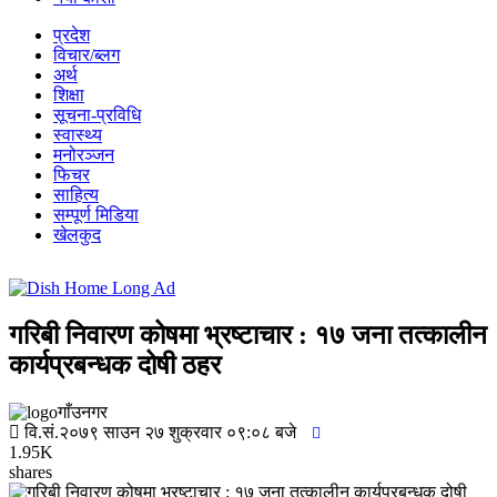
प्रदेश
विचार/ब्लग
अर्थ
शिक्षा
सूचना-प्रविधि
स्वास्थ्य
मनोरञ्जन
फिचर
साहित्य
सम्पूर्ण मिडिया
खेलकुद
गरिबी निवारण कोषमा भ्रष्टाचार : १७ जना तत्कालीन
कार्यप्रबन्धक दोषी ठहर
गाँउनगर
वि.सं.२०७९ साउन २७ शुक्रवार ०९:०८ बजे
1.95K
shares