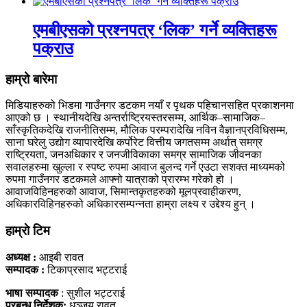
एमबीएसको प्रश्नपत्र ‘लिक’ गर्ने व्यक्तिहरू
पक्राउ
हाम्रो बारेमा
मिडियाहरुको भिडमा गाउँनगर डटकम नयाँ र पृथक पहिचानसहित प्रकाशनमा
आएको छ । स्थानीयदेखि अन्तर्राष्ट्रियस्तरसम्म, आर्थिक–सामाजिक–
साँस्कृतिकदेखि राजनीतिसम्म, मौलिक परम्परादेखि नविन वैज्ञानप्रविधिसम्म,
साना घरेलु उद्योग व्यापारदेखि कर्पोरेट वित्तीय जगतसम्म अर्थात् समग्र
राष्ट्रियता, जनअधिकार र जनजीविकाका समग्र सामाजिक जीवनका
सवालहरुमा खुल्ला र स्पष्ट रुपमा आवाज बुलन्द गर्ने एउटा सशक्त माध्यमको
रुपमा गाउँनगर डटकमले आफ्नो यात्राको प्रारम्भ गरेको हो ।
आवाजविहिनहरुको आवाज, सिमान्तकृतहरुको मूलप्रवाहीकरण,
अधिकारविहिनहरुको अधिकारसम्पन्नता हाम्रा लक्ष्य र उद्देश्य हुन् ।
हाम्राे टिम
अध्यक्ष :
आइबी रावत
सम्पादक :
टिकाप्रसाद भट्टराई
भाषा सम्पादक
: सुशील भट्टराई
प्रबन्ध निर्देशक:
धञ्जय रावत