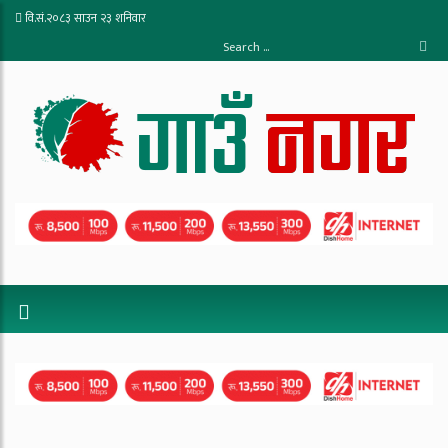
वि.सं.२०८३ साउन २३ शनिवार