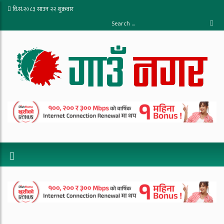
वि.सं.२०८३ साउन २२ शुक्रवार