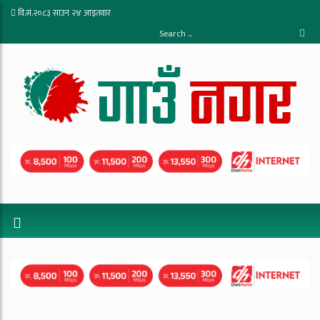
वि.सं.२०८३ साउन २४ आइतवार