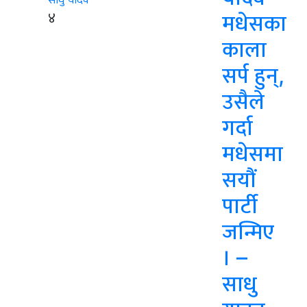
४
मधेसका
काला
सर्प हुन्,
उसैले
गर्दा
मधेसमा
सयौं
पार्टी
जन्मिए
। –
साधु