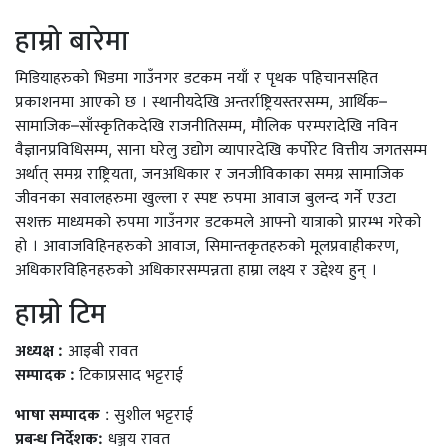
हाम्रो बारेमा
मिडियाहरुको भिडमा गाउँनगर डटकम नयाँ र पृथक पहिचानसहित
प्रकाशनमा आएको छ । स्थानीयदेखि अन्तर्राष्ट्रियस्तरसम्म, आर्थिक–
सामाजिक–साँस्कृतिकदेखि राजनीतिसम्म, मौलिक परम्परादेखि नविन
वैज्ञानप्रविधिसम्म, साना घरेलु उद्योग व्यापारदेखि कर्पोरेट वित्तीय जगतसम्म
अर्थात् समग्र राष्ट्रियता, जनअधिकार र जनजीविकाका समग्र सामाजिक
जीवनका सवालहरुमा खुल्ला र स्पष्ट रुपमा आवाज बुलन्द गर्ने एउटा
सशक्त माध्यमको रुपमा गाउँनगर डटकमले आफ्नो यात्राको प्रारम्भ गरेको
हो । आवाजविहिनहरुको आवाज, सिमान्तकृतहरुको मूलप्रवाहीकरण,
अधिकारविहिनहरुको अधिकारसम्पन्नता हाम्रा लक्ष्य र उद्देश्य हुन् ।
हाम्राे टिम
अध्यक्ष :
आइबी रावत
सम्पादक :
टिकाप्रसाद भट्टराई
भाषा सम्पादक
: सुशील भट्टराई
प्रबन्ध निर्देशक:
धञ्जय रावत