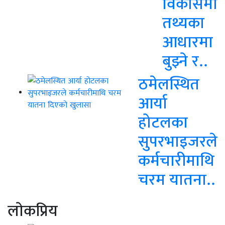
विकासमा
तथ्यका
आधारमा
बुझ्ने र..
ठमेलस्थित
आर्या
होटलका
सुपरभाइजरले
कर्मचारीमाथि
चरम यातना..
लाेकप्रिय