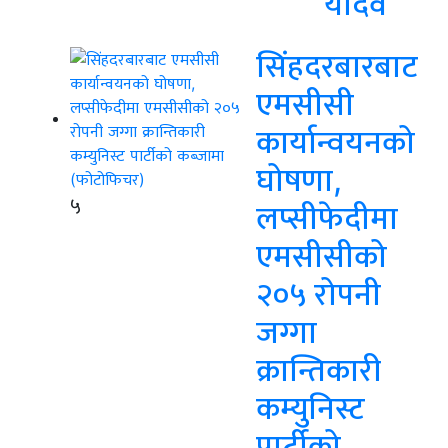
यादव
सिंहदरबारबाट
एमसीसी
कार्यान्वयनको
घोषणा,
५
लप्सीफेदीमा
एमसीसीको
२०५ रोपनी
जग्गा
क्रान्तिकारी
कम्युनिस्ट
पार्टीको