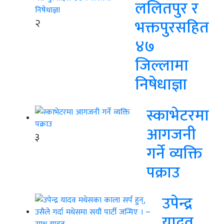
ललितपुर र
२
भक्तपुरसहित
४७
जिल्लामा
निषेधाज्ञा
स्काभेटरमा
आगजनी
३
गर्ने व्यक्ति
पक्राउ
उपेन्द्र
यादव