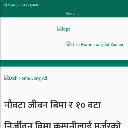
वि.सं.२०८३ साउन २२ शुक्रवार
नौवटा जीवन बिमा र १० वटा
निर्जीवन बिमा कम्पनीलाई मर्जरको