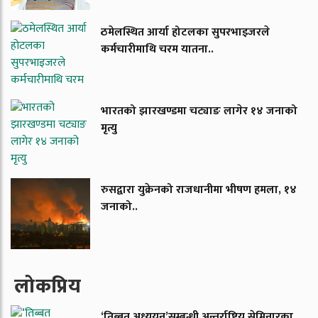
ठमेलस्थित आर्या होटलका सुपरभाइजरले
कर्मचारीमाथि चरम यातना..
भारतको झारखण्डमा चट्याङ लागेर १४ जनाको
मृत्यु
रुसद्वारा युक्रेनको राजधानीमा भीषण हमला, १४
जनाको..
लाेकप्रिय
‘तिब्बत अध्ययन’सम्बन्धी अन्तर्राष्ट्रिय सेमिनारका