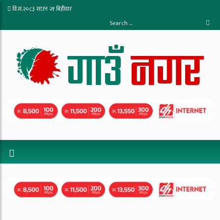
वि.सं.२०८३ साउन २१ बिहीवार