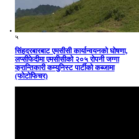
५
सिंहदरबारबाट एमसीसी कार्यान्वयनको घोषणा,
लप्सीफेदीमा एमसीसीको २०५ रोपनी जग्गा
क्रान्तिकारी कम्युनिस्ट पार्टीको कब्जामा
(फोटोफिचर)