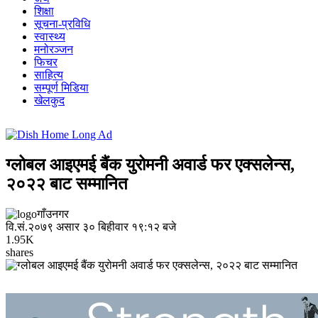
शिक्षा
सूचना-प्रविधि
स्वास्थ्य
मनोरञ्जन
फिचर
साहित्य
सम्पूर्ण मिडिया
खेलकुद
ग्लोबल आइएमई बैंक युरोमनी अवार्ड फर एक्सलेन्स,
२०२२ बाट सम्मानित
गाँउनगर
वि.सं.२०७९ असार ३० बिहीवार १९:१२ बजे
1.95K
shares