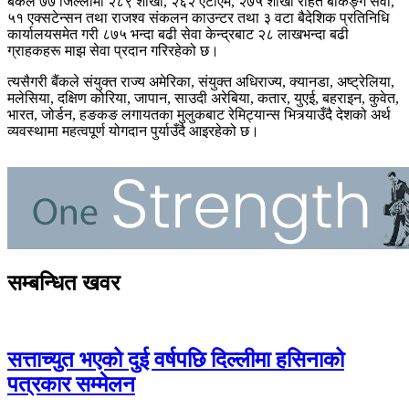
बैंकले ७७ जिल्लामा २८९ शाखा, २६२ एटीएम, २७५ शाखा रहित बैंकिङ्ग सेवा,
५१ एक्सटेन्सन तथा राजश्व संकलन काउन्टर तथा ३ वटा बैदेशिक प्रतिनिधि
कार्यालयसमेत गरी ८७५ भन्दा बढी सेवा केन्द्रबाट २८ लाखभन्दा बढी
ग्राहकहरू माझ सेवा प्रदान गरिरहेको छ।
त्यसैगरी बैंकले संयुक्त राज्य अमेरिका, संयुक्त अधिराज्य, क्यानडा, अष्ट्रेलिया,
मलेसिया, दक्षिण कोरिया, जापान, साउदी अरेबिया, कतार, युएई, बहराइन, कुवेत,
भारत, जोर्डन, हङकङ लगायतका मुलुकबाट रेमिट्यान्स भित्र्याउँदै देशको अर्थ
व्यवस्थामा महत्वपूर्ण योगदान पुर्याउँदै आइरहेको छ।
सम्बन्धित खवर
सत्ताच्युत भएको दुई वर्षपछि दिल्लीमा हसिनाको
पत्रकार सम्मेलन