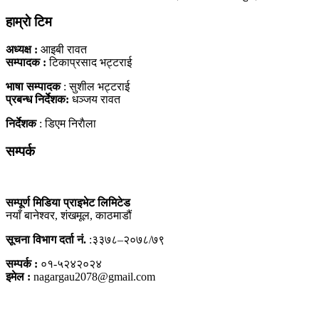
हाम्राे टिम
अध्यक्ष :
आइबी रावत
सम्पादक :
टिकाप्रसाद भट्टराई
भाषा सम्पादक
: सुशील भट्टराई
प्रबन्ध निर्देशक:
धञ्जय रावत
निर्देशक
: डिएम निराैला
सम्पर्क
सम्पूर्ण मिडिया प्राइभेट लिमिटेड
नयाँ बानेश्वर, शंखमूल, काठमाडौं
सूचना विभाग दर्ता नं.
:३३७८–२०७८/७९
सम्पर्क :
०१-५२४२०२४
इमेल :
nagargau2078@gmail.com