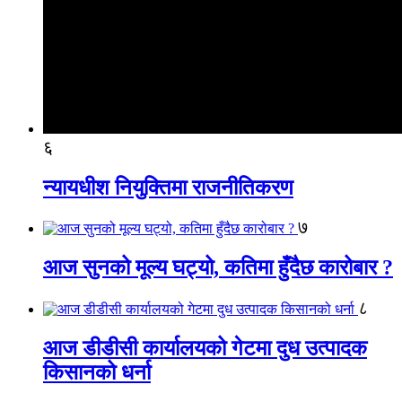
६
न्यायधीश नियुक्तिमा राजनीतिकरण
७
आज सुनको मूल्य घट्यो, कतिमा हुँदैछ कारोबार ?
८
आज डीडीसी कार्यालयको गेटमा दुध उत्पादक
किसानको धर्ना