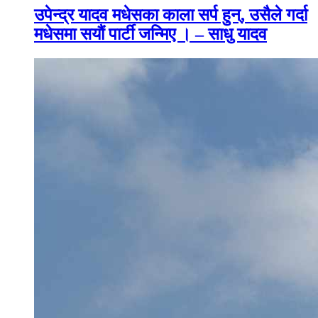
उपेन्द्र यादव मधेसका काला सर्प हुन्, उसैले गर्दा
मधेसमा सयौं पार्टी जन्मिए । – साधु यादव