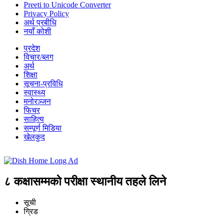
Preeti to Unicode Converter
Privacy Policy
अर्थ प्रबीधि
नयाँ कोशी
प्रदेश
विचार/ब्लग
अर्थ
शिक्षा
सूचना-प्रविधि
स्वास्थ्य
मनोरञ्जन
फिचर
साहित्य
सम्पूर्ण मिडिया
खेलकुद
८ कक्षासम्मको परीक्षा स्थानीय तहले लिने
सूची
ग्रिड