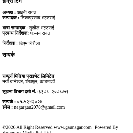
हाम्राे टिम
अध्यक्ष :
आइबी रावत
सम्पादक :
टिकाप्रसाद भट्टराई
भाषा सम्पादक
: सुशील भट्टराई
प्रबन्ध निर्देशक:
धञ्जय रावत
निर्देशक
: डिएम निराैला
सम्पर्क
सम्पूर्ण मिडिया प्राइभेट लिमिटेड
नयाँ बानेश्वर, शंखमूल, काठमाडौं
सूचना विभाग दर्ता नं.
:३३७८–२०७८/७९
सम्पर्क :
०१-५२४२०२४
इमेल :
nagargau2078@gmail.com
©2026 All Right Reserved www.gaunagar.com | Powered By
Sampurna Media Pvt. Ltd.