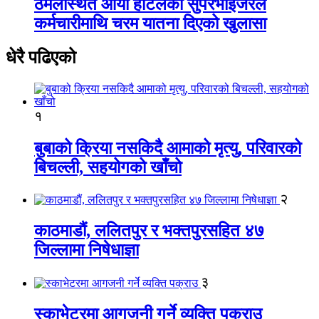
ठमेलस्थित आर्या होटलका सुपरभाइजरले
कर्मचारीमाथि चरम यातना दिएको खुलासा
धेरै पढिएको
१
बुबाको क्रिया नसकिदै आमाको मृत्यु, परिवारको
बिचल्ली, सहयोगको खाँचो
२
काठमाडौं, ललितपुर र भक्तपुरसहित ४७
जिल्लामा निषेधाज्ञा
३
स्काभेटरमा आगजनी गर्ने व्यक्ति पक्राउ