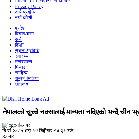
Preeti to Unicode Converter
Privacy Policy
अर्थ प्रबीधि
नयाँ कोशी
प्रदेश
विचार/ब्लग
अर्थ
शिक्षा
सूचना-प्रविधि
स्वास्थ्य
मनोरञ्जन
फिचर
साहित्य
सम्पूर्ण मिडिया
खेलकुद
नेपालको चुच्चे नक्सालाई मान्यता नदिएको भन्दै चीन भ्रम
गाँउनगर
वि.सं.२०८० भदौ १४ बिहीवार १४:२९ बजे
3.04K