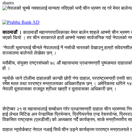
shares
काठमाडौं ।
काठमाडौं महानगरपालिकाका मेयर बालेन शाहले आफ्नो चीन भ्रमण रद्
भएको थियो । तर चीन सरकारले हालै आफ्नो नक्सा सार्वजनिक गर्दा नेपालको नया
‘नेपाली भूभागलाई चीनले नेपाललाई नै नसोधी भारतको देखाउनु हाम्रो संवेदनशील
सञ्जालमा बालेनले लेखेका छन् ।
यसैबीच, संयुक्त राष्ट्रसंघको ७८ औं महासभामा प्रधानमन्त्री पुष्पकमल दाहा
हो ।
न्युयोर्क जाने टोलीमा दाहालकी कान्छी छोरी गंगा दाहाल, परराष्ट्रमन्त्री एनपी 
रमेश मल्ल तथा परराष्ट्र मन्त्रालयका अधिकारीहरू छन् । अमेरिकामा थपिने १४
नेपाली दूतावासका राजदूत श्रीधर खत्री र दूतावासका अधिकारी छन् ।
सेप्टेम्बर २१ मा महासभालाई सम्बोधन गरेर प्रधानमन्त्री दाहाल चीन भ्रमणमा
हाई लेभल मिटिङ अन पेन्डामिक प्रिभेन्सन, प्रिपियरनेस एन्ड रेसस्पोन्स, प्
विकसित राष्ट्रहरू (एलडीसी) को अध्यक्षता गर्दै कार्यक्रम, सार्क मन्त्रीस्तरी
दाहाल न्युयोर्कबाट नेपाल नआई सिधै चीन उड्ने कार्यक्रम परराष्ट्र मन्त्रालयल