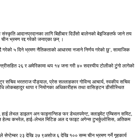
ा संस्कृति आदानप्रदानका लागि बिहीबार दिउँसो बालेनको बेइजिङतर्फ जाने तय
 चीन भ्रमण रद्द गरेको जनाएका छन् ।
दै गरेको ५ दिने भ्रमण नैतिकताको आधारमा नजाने निर्णय गरेको छु’, सामाजिक
मन्त्रीसहित २६ र अमेरिकामा थप १४ जना गरी ४० सदस्यीय टोलीको टुंगो लागेको
परराष्ट्र सचिव भरतराज पौड्याल, प्रेस सल्लाहकार गोविन्द आचार्य, स्वकीय सचिव
रतिनिधि लोकबहादुर थापा र नियोगका अधिकारीहरू तथा वासिङ्टन डीसीस्थित
िट, हाई लेभल डाइलग अन फाइनान्सिङ फर डेभलपमेन्ट, क्लाइमेट एम्बिसन समिट,
र्सल हेल्थ कभरेल, हाई–लेभल मिटिङ अल द फाइट अगेन्स टुभर्कुलोसिस, अतिकम
े सेप्टेम्बर २३ देखि २७ ९असोज ६ देखि १०० सम्म चीन भ्रमण गर्ने गृहकार्य