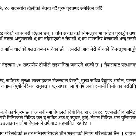
द गरेको जानकारी दिएका छन् । चीन सरकारको निमन्त्रणामा पर्यटन प्रवर्द्धन तथ
ँ नक्सा अनुसारको भूभाग नदेखाएको र नेपाली भूभाग भारततिर देखाएको भन्दै उनले
तामाथि चालेको गलत कदम मानेका छौं । त्यसैले आज मेरो चीनको निमन्त्रणामा हुँ
लको नेतृत्वमा ४० सदस्यीय टोलीले सहभागिता जनाउने भएको छ । नेपालबाट प्रधान
साउद, राष्ट्रिय सुरक्षा सल्लाहकार शंकरदास बैरागी, मुख्य सचिव वैकुण्ठ अर्याल, 
 जनामा न्युयोर्कस्थित संयुक्त राष्ट्रसंघका लागि नेपालको स्थायी नियोगका प्
 निस्कने कार्यक्रम छ । त्यसबीचमा नेपालले दिगो विकास लक्ष्यहरू ९एसडीजी० सम
रिपराटोरी मिनिस्टर्ल मिटिङ फर द समिट अफ द फ्युचर, हाई–लेभल मिटिङ अल युनिभ
य साइडलाइन वार्तामा नेपालको तर्फबाट सहभागिता रहनेछ ।
े तय गरिसकेको छ तर मन्त्रिपरिषद्ले चीन भ्रमणको निर्णय गरिसकेको छैन । दाहालल