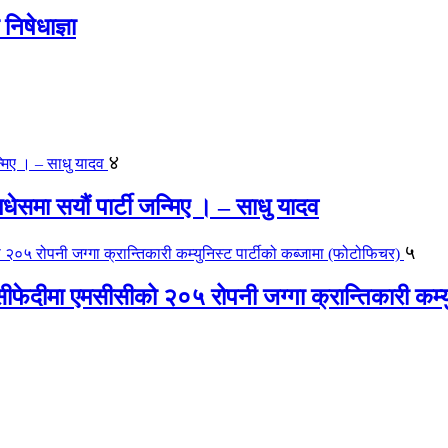
िषेधाज्ञा
४
 मधेसमा सयौं पार्टी जन्मिए । – साधु यादव
५
ीफेदीमा एमसीसीको २०५ रोपनी जग्गा क्रान्तिकारी कम्य