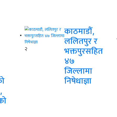
काठमाडौं,
ललितपुर र
२
भक्तपुरसहित
४७
जिल्लामा
को
निषेधाज्ञा
,
को