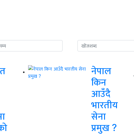
ुत
नेपाल
किन
आउँदै
भारतीय
मा
सेना
को
प्रमुख ?