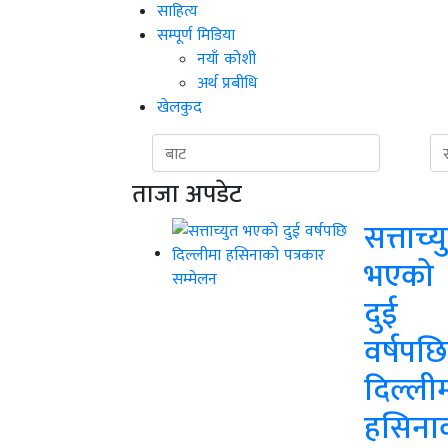
साहित्य
सम्पूर्ण मिडिया
नयाँ कोशी
अर्थ प्रबीधि
खेलकुद
ताजा अपडेट
सत्ताच्य
भएको
दुई
वर्षपछि
दिल्ली
हसिना