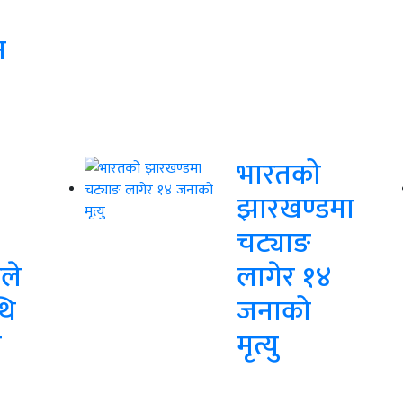
न
भारतको
झारखण्डमा
चट्याङ
ले
लागेर १४
थि
जनाको
ा
मृत्यु