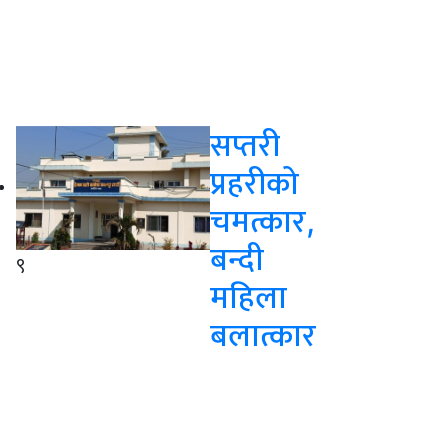
सप्तरी
प्रहरीको
चमत्कार,
बन्दी
९
महिला
बलात्कार