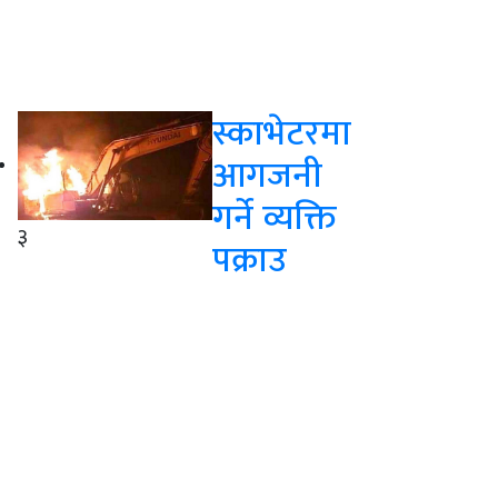
स्काभेटरमा
आगजनी
गर्ने व्यक्ति
३
पक्राउ