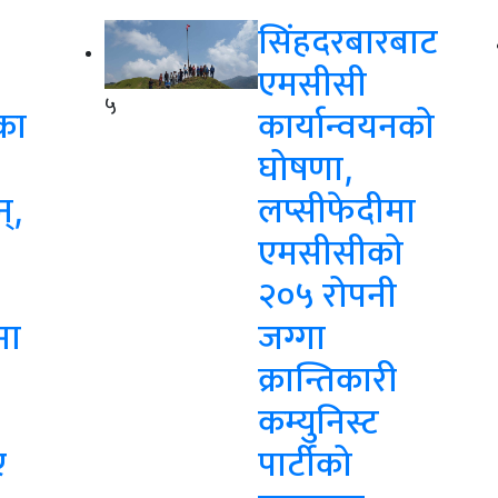
सिंहदरबारबाट
एमसीसी
५
का
कार्यान्वयनको
घोषणा,
न्,
लप्सीफेदीमा
एमसीसीको
२०५ रोपनी
मा
जग्गा
क्रान्तिकारी
कम्युनिस्ट
ए
पार्टीको