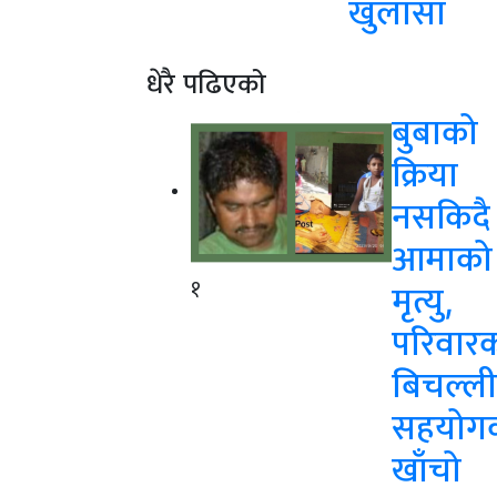
खुलासा
धेरै पढिएको
बुबाको
क्रिया
नसकिदै
आमाको
१
मृत्यु,
परिवार
बिचल्ली
सहयोग
खाँचो