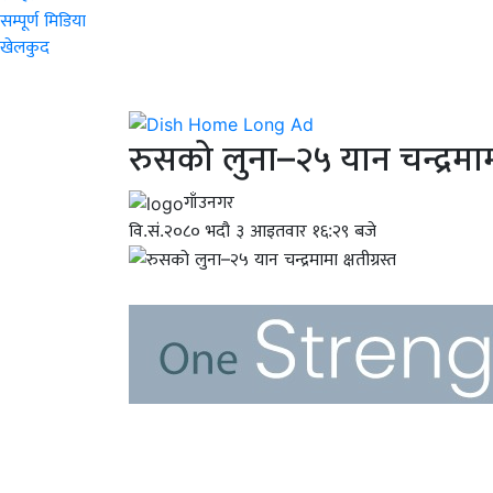
सम्पूर्ण मिडिया
खेलकुद
रुसको लुना–२५ यान चन्द्रमामा
गाँउनगर
वि.सं.२०८० भदौ ३ आइतवार १६:२९ बजे