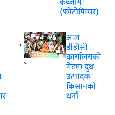
कब्जामा
(फोटोफिचर)
आज
डीडीसी
कार्यालयको
८
गेटमा दुध
ा
उत्पादक
किसानको
ार
धर्ना