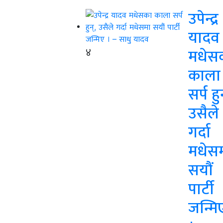
उपेन्द्र
यादव
४
मधेस
काला
सर्प हु
उसैले
गर्दा
मधेस
सयौं
पार्टी
जन्मि