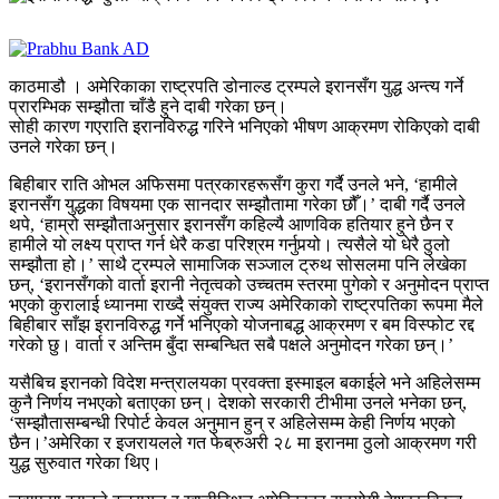
काठमाडौ । अमेरिकाका राष्ट्रपति डोनाल्ड ट्रम्पले इरानसँग युद्ध अन्त्य गर्ने
प्रारम्भिक सम्झौता चाँडै हुने दाबी गरेका छन्।
सोही कारण गएराति इरानविरुद्ध गरिने भनिएको भीषण आक्रमण रोकिएको दाबी
उनले गरेका छन्।
बिहीबार राति ओभल अफिसमा पत्रकारहरूसँग कुरा गर्दै उनले भने, ‘हामीले
इरानसँग युद्धका विषयमा एक सानदार सम्झौतामा गरेका छौँ।’ दाबी गर्दै उनले
थपे, ‘हाम्रो सम्झौताअनुसार इरानसँग कहिल्यै आणविक हतियार हुने छैन र
हामीले यो लक्ष्य प्राप्त गर्न धेरै कडा परिश्रम गर्नुपर्‍यो। त्यसैले यो धेरै ठुलो
सम्झौता हो।’ साथै ट्रम्पले सामाजिक सञ्जाल ट्रुथ सोसलमा पनि लेखेका
छन्, ‘इरानसँगको वार्ता इरानी नेतृत्वको उच्चतम स्तरमा पुगेको र अनुमोदन प्राप्त
भएको कुरालाई ध्यानमा राख्दै संयुक्त राज्य अमेरिकाको राष्ट्रपतिका रूपमा मैले
बिहीबार साँझ इरानविरुद्ध गर्ने भनिएको योजनाबद्ध आक्रमण र बम विस्फोट रद्द
गरेको छु। वार्ता र अन्तिम बुँदा सम्बन्धित सबै पक्षले अनुमोदन गरेका छन्।’
यसैबिच इरानको विदेश मन्त्रालयका प्रवक्ता इस्माइल बकाईले भने अहिलेसम्म
कुनै निर्णय नभएको बताएका छन्। देशको सरकारी टीभीमा उनले भनेका छन्,
‘सम्झौतासम्बन्धी रिपोर्ट केवल अनुमान हुन् र अहिलेसम्म केही निर्णय भएको
छैन।’अमेरिका र इजरायलले गत फेब्रुअरी २८ मा इरानमा ठुलो आक्रमण गरी
युद्ध सुरुवात गरेका थिए।