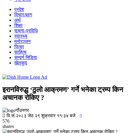
प्रदेश
विचार/ब्लग
अर्थ
शिक्षा
सूचना-प्रविधि
स्वास्थ्य
मनोरञ्जन
फिचर
साहित्य
सम्पूर्ण मिडिया
खेलकुद
इरानविरुद्ध ‘ठुलो आक्रमण’ गर्ने भनेका ट्रम्प किन
अचानक रोकिए ?
गाँउनगर
वि.सं.२०८३ जेठ २९ शुक्रवार ११:३४ बजे
576
shares