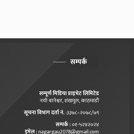
सम्पर्क
सम्पूर्ण मिडिया प्राइभेट लिमिटेड
नयाँ बानेश्वर, शंखमूल, काठमाडौं
सूचना विभाग दर्ता नं.
:३३७८–२०७८/७९
सम्पर्क :
०१-५२४२०२४
इमेल :
nagargau2078@gmail.com