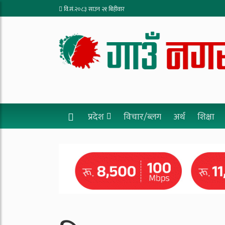
वि.सं.२०८३ साउन २१ बिहीवार
प्रदेश
विचार/ब्लग
अर्थ
शिक्षा