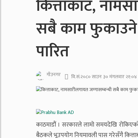
कित्ताकाट, नामसा
सबै काम फुकाउन
पारित
गाँउनगर
वि.सं.२०८० साउन ३० मंगलवार २१:०४
काठमाडौं । सरकारले लामो समयदेखि रोकिएको ज
बैठकले भूउपयोग नियमावली पास गरेसँगै कित्ताब