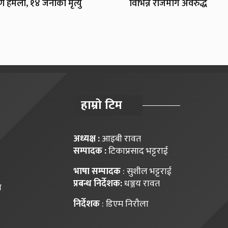
 हमला, १४ जनाको मृत्यु
विभिन्न राजमार्ग अवरुद्ध
हाम्राे टिम
अध्यक्ष :
आइबी रावत
सम्पादक :
टिकाप्रसाद भट्टराई
भाषा सम्पादक
: सुशील भट्टराई
प्रबन्ध निर्देशक:
धञ्जय रावत
ि
निर्देशक
: डिएम निराैला