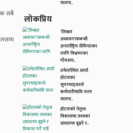
यातना..
एक सबै
लाेकप्रिय
‘तिब्बत
ालसम्म
अध्ययन’सम्बन्धी
अन्तर्राष्ट्रिय सेमिनारका
लागि विश्वभरका
पाँचसय..
ठमेलस्थित आर्या
होटलका
सुपरभाइजरले
कर्मचारीमाथि चरम
यातना..
होटलको नेतृत्व
विकासमा तथ्यका
आधारमा बुझ्ने र..