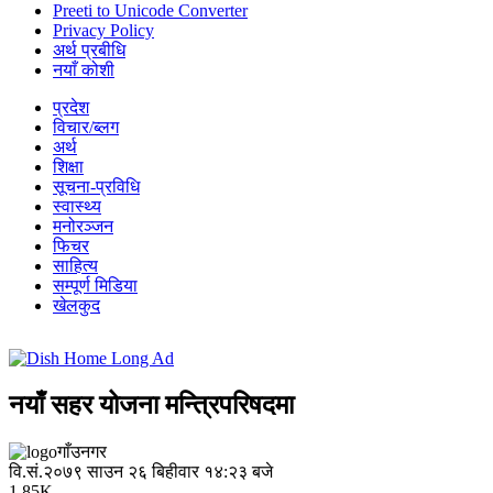
Preeti to Unicode Converter
Privacy Policy
अर्थ प्रबीधि
नयाँ कोशी
प्रदेश
विचार/ब्लग
अर्थ
शिक्षा
सूचना-प्रविधि
स्वास्थ्य
मनोरञ्जन
फिचर
साहित्य
सम्पूर्ण मिडिया
खेलकुद
नयाँ सहर योजना मन्त्रिपरिषदमा
गाँउनगर
वि.सं.२०७९ साउन २६ बिहीवार १४:२३ बजे
1.85K