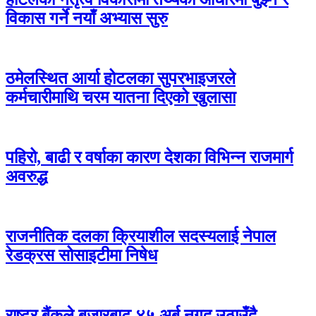
विकास गर्ने नयाँ अभ्यास सुरु
ठमेलस्थित आर्या होटलका सुपरभाइजरले
कर्मचारीमाथि चरम यातना दिएको खुलासा
पहिरो, बाढी र वर्षाका कारण देशका विभिन्न राजमार्ग
अवरुद्ध
राजनीतिक दलका क्रियाशील सदस्यलाई नेपाल
रेडक्रस सोसाइटीमा निषेध
राष्ट्र बैंकले बजारबाट ४५ अर्ब नगद उठाउँदै