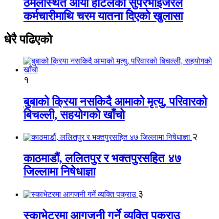
ठमेलस्थित आर्या होटलका सुपरभाइजरले
कर्मचारीमाथि चरम यातना दिएको खुलासा
धेरै पढिएको
१
बुबाको क्रिया नसकिदै आमाको मृत्यु, परिवारको
बिचल्ली, सहयोगको खाँचो
२
काठमाडौं, ललितपुर र भक्तपुरसहित ४७
जिल्लामा निषेधाज्ञा
३
स्काभेटरमा आगजनी गर्ने व्यक्ति पक्राउ