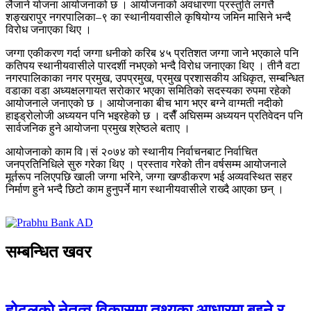
लैजाने योजना आयोजनाको छ । आयोजनाको अवधारणा प्रस्तुति लगत्तै
शङ्खरापुर नगरपालिका–९ का स्थानीयवासीले कृषियोग्य जमिन मासिने भन्दै
विरोध जनाएका थिए ।
जग्गा एकीकरण गर्दा जग्गा धनीको करिब ४५ प्रतिशत जग्गा जाने भएकाले पनि
कतिपय स्थानीयवासीले पारदर्शी नभएको भन्दै विरोध जनाएका थिए । तीनै वटा
नगरपालिकाका नगर प्रमुख, उपप्रमुख, प्रमुख प्रशासकीय अधिकृत, सम्बन्धित
वडाका वडा अध्यक्षलगायत सरोकार भएका समितिको सदस्यका रुपमा रहेको
आयोजनाले जनाएको छ । आयोजनाका बीच भाग भएर बग्ने वाग्मती नदीको
हाइड्रोलोजी अध्ययन पनि भइरहेको छ । दसैँ अघिसम्म अध्ययन प्रतिवेदन पनि
सार्वजनिक हुने आयोजना प्रमुख श्रेष्ठले बताए ।
आयोजनाको काम वि।सं २०७४ को स्थानीय निर्वाचनबाट निर्वाचित
जनप्रतिनिधिले सुरु गरेका थिए । प्रस्ताव गरेको तीन वर्षसम्म आयोजनाले
मूर्तरूप नलिएपछि खाली जग्गा भरिने, जग्गा खण्डीकरण भई अव्यवस्थित सहर
निर्माण हुने भन्दै छिटो काम हुनुपर्ने माग स्थानीयवासीले राख्दै आएका छन् ।
सम्बन्धित खवर
होटलको नेतृत्व विकासमा तथ्यका आधारमा बुझ्ने र