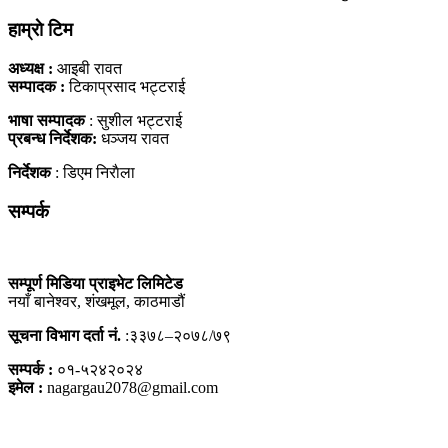
हाम्राे टिम
अध्यक्ष :
आइबी रावत
सम्पादक :
टिकाप्रसाद भट्टराई
भाषा सम्पादक
: सुशील भट्टराई
प्रबन्ध निर्देशक:
धञ्जय रावत
निर्देशक
: डिएम निराैला
सम्पर्क
सम्पूर्ण मिडिया प्राइभेट लिमिटेड
नयाँ बानेश्वर, शंखमूल, काठमाडौं
सूचना विभाग दर्ता नं.
:३३७८–२०७८/७९
सम्पर्क :
०१-५२४२०२४
इमेल :
nagargau2078@gmail.com