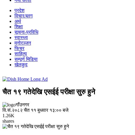
नयाँ कोशी
प्रदेश
विचार/ब्लग
अर्थ
शिक्षा
सूचना-प्रविधि
स्वास्थ्य
मनोरञ्जन
फिचर
साहित्य
सम्पूर्ण मिडिया
खेलकुद
चैत १९ गतेदेखि एसईई परीक्षा सुरु हुने
गाँउनगर
वि.सं.२०८२ चैत ११ बुधवार १३:०० बजे
1.26K
shares