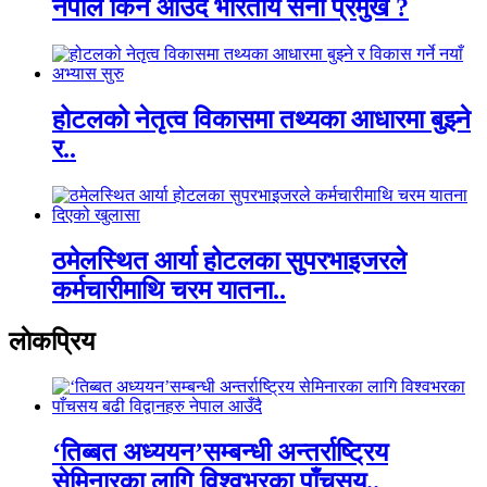
नेपाल किन आउँदै भारतीय सेना प्रमुख ?
होटलको नेतृत्व विकासमा तथ्यका आधारमा बुझ्ने
र..
ठमेलस्थित आर्या होटलका सुपरभाइजरले
कर्मचारीमाथि चरम यातना..
लाेकप्रिय
‘तिब्बत अध्ययन’सम्बन्धी अन्तर्राष्ट्रिय
सेमिनारका लागि विश्वभरका पाँचसय..