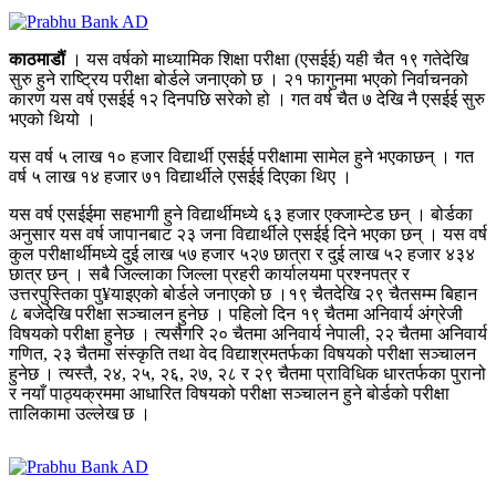
काठमाडौं
। यस वर्षको माध्यामिक शिक्षा परीक्षा (एसईई) यही चैत १९ गतेदेखि
सुरु हुने राष्ट्रिय परीक्षा बोर्डले जनाएको छ । २१ फागुनमा भएको निर्वाचनको
कारण यस वर्ष एसईई १२ दिनपछि सरेको हो । गत वर्ष चैत ७ देखि नै एसईई सुरु
भएको थियो ।
यस वर्ष ५ लाख १० हजार विद्यार्थी एसईई परीक्षामा सामेल हुने भएकाछन् । गत
वर्ष ५ लाख १४ हजार ७१ विद्यार्थीले एसईई दिएका थिए ।
यस वर्ष एसईईमा सहभागी हुने विद्यार्थीमध्ये ६३ हजार एक्जाम्टेड छन् । बोर्डका
अनुसार यस वर्ष जापानबाट २३ जना विद्यार्थीले एसईई दिने भएका छन् । यस वर्ष
कुल परीक्षार्थीमध्ये दुई लाख ५७ हजार ५२७ छात्रा र दुई लाख ५२ हजार ४३४
छात्र छन् । सबै जिल्लाका जिल्ला प्रहरी कार्यालयमा प्रश्नपत्र र
उत्तरपुस्तिका पु¥याइएको बोर्डले जनाएको छ ।१९ चैतदेखि २९ चैतसम्म बिहान
८ बजेदेखि परीक्षा सञ्चालन हुनेछ । पहिलो दिन १९ चैतमा अनिवार्य अंग्रेजी
विषयको परीक्षा हुनेछ । त्यसैगरि २० चैतमा अनिवार्य नेपाली, २२ चैतमा अनिवार्य
गणित, २३ चैतमा संस्कृति तथा वेद विद्याश्रमतर्फका विषयको परीक्षा सञ्चालन
हुनेछ । त्यस्तै, २४, २५, २६, २७, २८ र २९ चैतमा प्राविधिक धारतर्फका पुरानो
र नयाँ पाठ्यक्रममा आधारित विषयको परीक्षा सञ्चालन हुने बोर्डको परीक्षा
तालिकामा उल्लेख छ ।