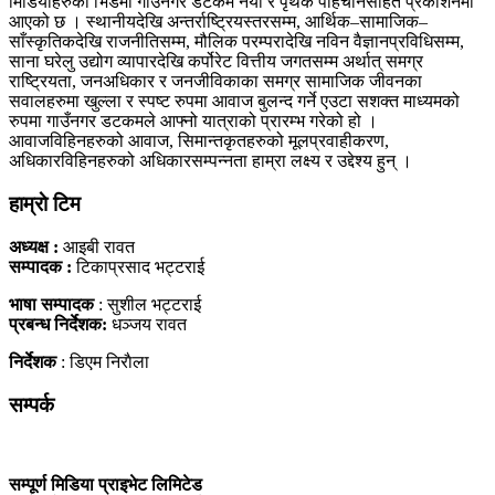
मिडियाहरुको भिडमा गाउँनगर डटकम नयाँ र पृथक पहिचानसहित प्रकाशनमा
आएको छ । स्थानीयदेखि अन्तर्राष्ट्रियस्तरसम्म, आर्थिक–सामाजिक–
साँस्कृतिकदेखि राजनीतिसम्म, मौलिक परम्परादेखि नविन वैज्ञानप्रविधिसम्म,
साना घरेलु उद्योग व्यापारदेखि कर्पोरेट वित्तीय जगतसम्म अर्थात् समग्र
राष्ट्रियता, जनअधिकार र जनजीविकाका समग्र सामाजिक जीवनका
सवालहरुमा खुल्ला र स्पष्ट रुपमा आवाज बुलन्द गर्ने एउटा सशक्त माध्यमको
रुपमा गाउँनगर डटकमले आफ्नो यात्राको प्रारम्भ गरेको हो ।
आवाजविहिनहरुको आवाज, सिमान्तकृतहरुको मूलप्रवाहीकरण,
अधिकारविहिनहरुको अधिकारसम्पन्नता हाम्रा लक्ष्य र उद्देश्य हुन् ।
हाम्राे टिम
अध्यक्ष :
आइबी रावत
सम्पादक :
टिकाप्रसाद भट्टराई
भाषा सम्पादक
: सुशील भट्टराई
प्रबन्ध निर्देशक:
धञ्जय रावत
निर्देशक
: डिएम निराैला
सम्पर्क
सम्पूर्ण मिडिया प्राइभेट लिमिटेड