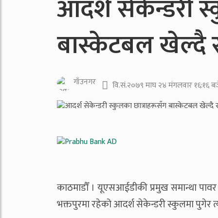
आदर्श सेकेन्डरी स
बास्केटबल खेल्दै 
गाँउनगर
वि.सं.२०७९ माघ २४ मंगलवार १६:१६ बज
काठमाडौँ । यूएसआईडीकी प्रमुख समान्था पावर
भक्तपुरमा रहेको आदर्श सेकेन्डरी स्कुलमा पुगेर 