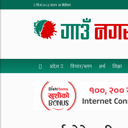
वि.सं.२०८३ साउन २१ बिहीवार
प्रदेश
विचार/ब्लग
अर्थ
शिक्षा