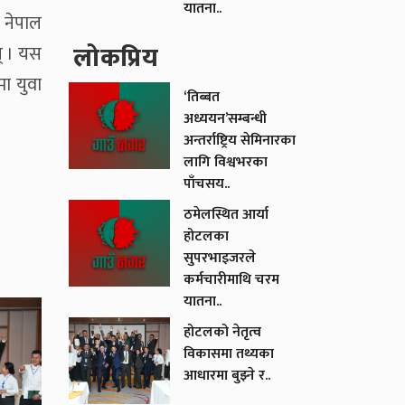
यातना..
। नेपाल
लाेकप्रिय
न् । यस
मा युवा
‘तिब्बत
अध्ययन’सम्बन्धी
अन्तर्राष्ट्रिय सेमिनारका
लागि विश्वभरका
पाँचसय..
ठमेलस्थित आर्या
होटलका
सुपरभाइजरले
कर्मचारीमाथि चरम
यातना..
होटलको नेतृत्व
विकासमा तथ्यका
आधारमा बुझ्ने र..