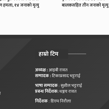
 हमला, १४ जनाको मृत्यु
बालकसहित तीन जनाको मृत्यु
हाम्राे टिम
अध्यक्ष :
आइबी रावत
सम्पादक :
टिकाप्रसाद भट्टराई
भाषा सम्पादक
: सुशील भट्टराई
प्रबन्ध निर्देशक:
धञ्जय रावत
ि
निर्देशक
: डिएम निराैला