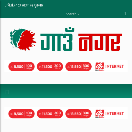
वि.सं.२०८३ साउन २२ शुक्रवार