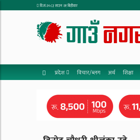
वि.सं.२०८३ साउन २१ बिहीवार
प्रदेश
विचार/ब्लग
अर्थ
शिक्षा