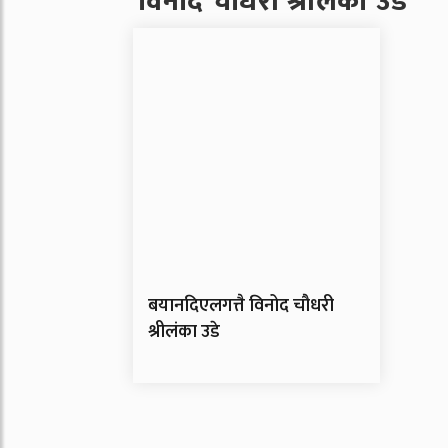
विनोद चौधरी श्रीलंका उडे
बयानदिएलगत्तै विनोद चौधरी
श्रीलंका उडे