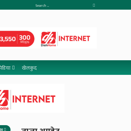
 मिडिया
खेलकुद
रिड