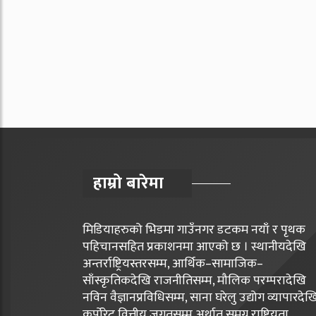
हाम्रो बारेमा
मिडियाहरुको भिडमा गाउँनगर डटकम नयाँ र पृथक
पहिचानसहित प्रकाशनमा आएको छ । स्थानीयदेखि
अन्तर्राष्ट्रियस्तरसम्म, आर्थिक–सामाजिक–
साँस्कृतिकदेखि राजनीतिसम्म, मौलिक परम्परादेखि
नविन वैज्ञानप्रविधिसम्म, साना घरेलु उद्योग व्यापारदेख
कर्पोरेट वित्तीय जगतसम्म अर्थात् समग्र राष्ट्रियता,