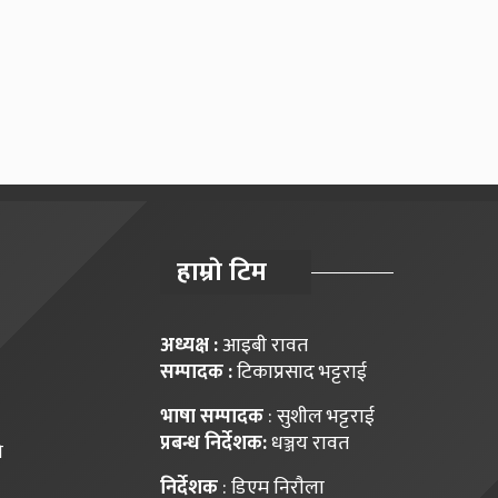
हाम्राे टिम
अध्यक्ष :
आइबी रावत
सम्पादक :
टिकाप्रसाद भट्टराई
भाषा सम्पादक
: सुशील भट्टराई
प्रबन्ध निर्देशक:
धञ्जय रावत
ि
निर्देशक
: डिएम निराैला