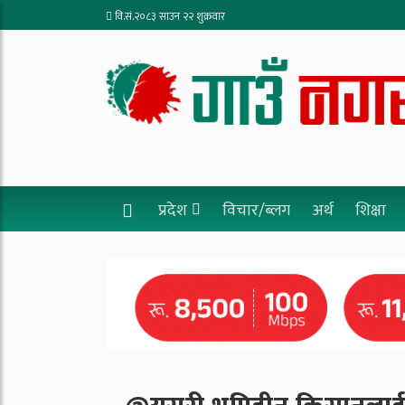
वि.सं.२०८३ साउन २२ शुक्रवार
प्रदेश
विचार/ब्लग
अर्थ
शिक्षा