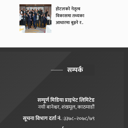
होटलको नेतृत्व
विकासमा तथ्यका
आधारमा बुझ्ने र..
सम्पर्क
सम्पूर्ण मिडिया प्राइभेट लिमिटेड
नयाँ बानेश्वर, शंखमूल, काठमाडौं
सूचना विभाग दर्ता नं.
:३३७८–२०७८/७९