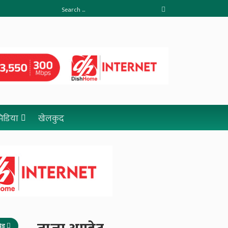
 मिडिया
खेलकुद
रिड