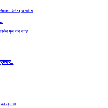
..
्रकार..