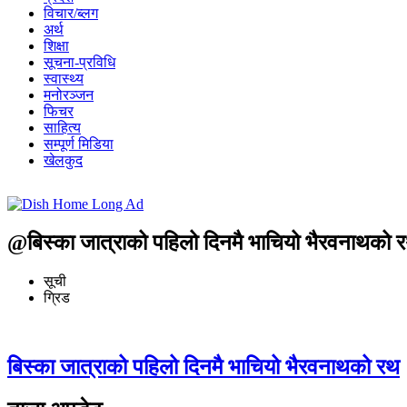
विचार/ब्लग
अर्थ
शिक्षा
सूचना-प्रविधि
स्वास्थ्य
मनोरञ्जन
फिचर
साहित्य
सम्पूर्ण मिडिया
खेलकुद
@बिस्का जात्राको पहिलो दिनमै भाचियो भैरवनाथको 
सूची
ग्रिड
बिस्का जात्राको पहिलो दिनमै भाचियो भैरवनाथको रथ