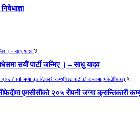
िषेधाज्ञा
४
 मधेसमा सयौं पार्टी जन्मिए । – साधु यादव
५
ीफेदीमा एमसीसीको २०५ रोपनी जग्गा क्रान्तिकारी कम्य