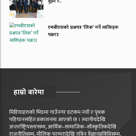
बुझ्ने र..
एमबीएसको प्रश्नपत्र ‘लिक’ गर्ने व्यक्तिहरू
पक्राउ
हाम्रो बारेमा
मिडियाहरुको भिडमा गाउँनगर डटकम नयाँ र पृथक
पहिचानसहित प्रकाशनमा आएको छ । स्थानीयदेखि
अन्तर्राष्ट्रियस्तरसम्म, आर्थिक–सामाजिक–साँस्कृतिकदेखि
राजनीतिसम्म, मौलिक परम्परादेखि नविन वैज्ञानप्रविधिसम्म,