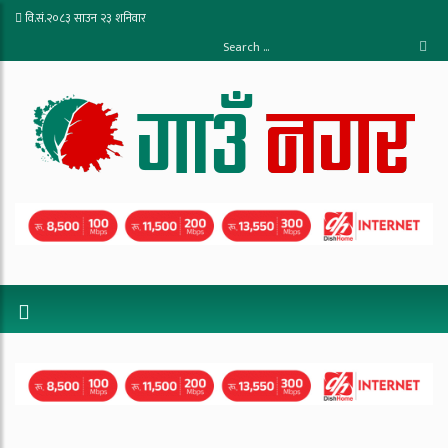
वि.सं.२०८३ साउन २३ शनिवार