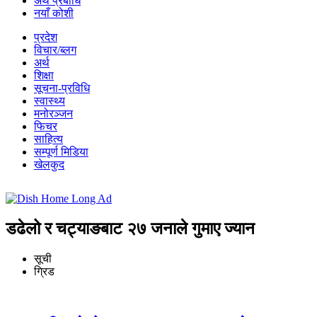
अर्थ प्रबीधि
नयाँ कोशी
प्रदेश
विचार/ब्लग
अर्थ
शिक्षा
सूचना-प्रविधि
स्वास्थ्य
मनोरञ्जन
फिचर
साहित्य
सम्पूर्ण मिडिया
खेलकुद
डढेलो र चट्याङबाट २७ जनाले गुमाए ज्यान
सूची
ग्रिड