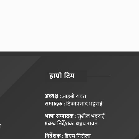
हाम्राे टिम
अध्यक्ष :
आइबी रावत
सम्पादक :
टिकाप्रसाद भट्टराई
भाषा सम्पादक
: सुशील भट्टराई
प्रबन्ध निर्देशक:
धञ्जय रावत
ि
निर्देशक
: डिएम निराैला