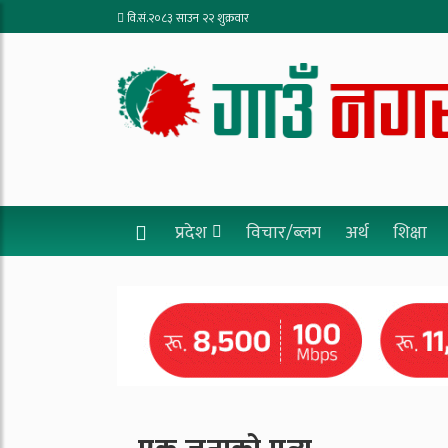
वि.सं.२०८३ साउन २२ शुक्रवार
प्रदेश
विचार/ब्लग
अर्थ
शिक्षा