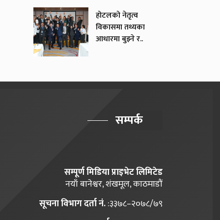
होटलको नेतृत्व
विकासमा तथ्यका
आधारमा बुझ्ने र..
सम्पर्क
सम्पूर्ण मिडिया प्राइभेट लिमिटेड
नयाँ बानेश्वर, शंखमूल, काठमाडौं
सूचना विभाग दर्ता नं.
:३३७८–२०७८/७९