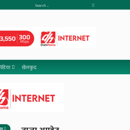
 मिडिया
खेलकुद
रिड