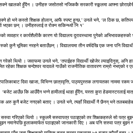
क्ने खालको हुँदैन । उनीहरु जसोतसो नजिककै सरकारी स्कूलमा आफ्ना छोराछोरी
नसक्ने हो भने कस्तो शिक्षक होलान्, आफै स्पष्ट हुन्छ,’ उनले भने, ‘ल ठिक छ, कति
भर्ना भएका छन् । उनीहरुलाई त रोक्न सकिन्थ्यो नि १’
को व्यवहार र कार्यशैलीकै कारण यो विद्यालय दुरावस्थामा पुगेको अभिभावकहरुको
ुको कुनै भूमिका नरहने बताउँछन् । विद्यालयमा तीन वर्षदेखि एक जना पनि विद्यार्थी
्न गरेको थियो । जवाफमा उनले भने, ‘तपाईहरु विद्यार्थी खोजेर ल्याइदिनुस्, अनि 
त रहेका शिक्षक चन्देश्वर यादवले गाउँको राजनीतिक वातावरण राम्रो नभएको र एकअर
नगरपालिकाबाट दिवा खाजा, विभिन्न छात्रवृत्ति, पाठ्यपुस्तक लगायतका नाममा रकम 
बजेट आउँछ कि आउँदैन भन्ने हामीलाई थाहा हुँदैन, यस्ता कुरा हेडमास्टरलाई मात्
 अरु कुनै बजेट नगएको बताए । उनले भने, त्यहाँ विद्यार्थी नै छैनन् भने तलबबाह
्र सरुवा गरिएको थियो । स्कुलमै सरुवापत्र पठाइएको तर शिक्षकहरुले सो पत्र बु
 बुझ्न नमानेपछि हुलाकमार्फत पठाइएको जानकारी दिए । अब पनि सरुवा पत्र बुझ्न
साबमा पाँच जना शिक्षकको मासिक तलब सरदर एकलाख ५१ हजार रुपैयाँ हुन्छ । ती