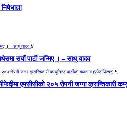
िषेधाज्ञा
४
 मधेसमा सयौं पार्टी जन्मिए । – साधु यादव
५
ीफेदीमा एमसीसीको २०५ रोपनी जग्गा क्रान्तिकारी कम्य