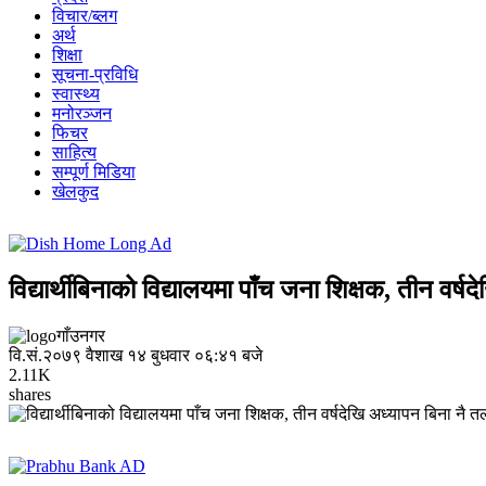
विचार/ब्लग
अर्थ
शिक्षा
सूचना-प्रविधि
स्वास्थ्य
मनोरञ्जन
फिचर
साहित्य
सम्पूर्ण मिडिया
खेलकुद
विद्यार्थीबिनाको विद्यालयमा पाँच जना शिक्षक, तीन वर्
गाँउनगर
वि.सं.२०७९ वैशाख १४ बुधवार ०६:४१ बजे
2.11K
shares