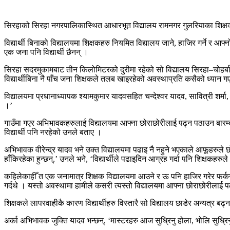
सिरहाको सिरहा नगरपालिकास्थित आधारभूत विद्यालय रामनगर गुलरियाका शिक्षकल
विद्यार्थी बिनाको विद्यालयमा शिक्षकहरु नियमित विद्यालय जाने, हाजिर गर्ने र आ
एक जना पनि विद्यार्थी छैनन् ।
सिरहा सदरमुकामबाट तीन किलोमिटरको दुरीमा रहेको सो विद्यालय सिरहा–चोहर्बा ख
विद्यार्थीबिना नै पाँच जना शिक्षकले तलब खाइरहेको अवस्थाप्रति कसैको ध्यान 
विद्यालयमा प्रधानाध्यापक श्यामकुमार यादवसहित चन्देश्वर यादव, सावित्री शर्मा,
।’
गाउँमा गएर अभिभावकहरुलाई विद्यालयमा आफ्ना छोराछोरीलाई पढ्न पठाउन बारम
विद्यार्थी पनि नरहेको उनले बताए ।
अभिभावक वीरेन्द्र यादव भने उक्त विद्यालयमा पढाइ नै नहुने भएकाले आफूहरुले छ
हाँकिरहेका हुन्छन्,’ उनले भने, ‘विद्यार्थीले पढाइदिन आग्रह गर्दा पनि शिक्षकहरुले
कहिलेकाहीँ त एक जनामात्र शिक्षक विद्यालयमा आउने र ऊ पनि हाजिर गरेर फर्कने गर
गर्दथे । यस्तो अवस्थामा हामीले कसरी त्यस्तो विद्यालयमा आफ्ना छोराछोरीलाई प
शिक्षकले लापरवाहीकै कारण विद्यार्थीहरु विस्तारै सो विद्यालय छाडेर अन्यत्र ब
अर्का अभिभावक जुक्ति यादव भन्छन्, ‘मास्टरहरु आज सुध्रिनु होला, भोलि सुध्रिनु 