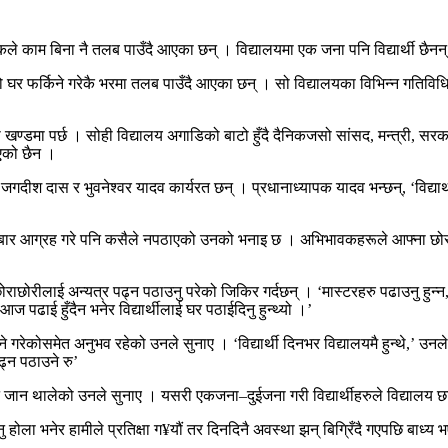
े काम बिना नै तलब पाउँदै आएका छन् । विद्यालयमा एक जना पनि विद्यार्थी छैनन
फ्नो घर फर्किने गरेकै भरमा तलब पाउँदै आएका छन् । सो विद्यालयका विभिन्न गतिविध
ण्डमा पर्छ । सोही विद्यालय अगाडिको बाटो हुँदै दैनिकजसो सांसद, मन्त्री, सरक
गएको छैन ।
 जगदीश दास र भुवनेश्वर यादव कार्यरत छन् । प्रधानाध्यापक यादव भन्छन्, ‘विद्यार्
्बार आग्रह गरे पनि कसैले नपठाएको उनको भनाइ छ । अभिभावकहरूले आफ्ना छोरा
ोराछोरीलाई अन्यत्र पढ्न पठाउनु परेको जिकिर गर्दछन् । ‘मास्टरहरु पढाउनु हुन्
 आज पढाई हुँदैन भनेर विद्यार्थीलाई घर पठाईदिनु हुन्थ्यो ।’
ेकोसमेत अनुभव रहेको उनले सुनाए । ‘विद्यार्थी दिनभर विद्यालयमै हुन्थे,’ उनले भ
ढ्न पठाउने रु’
ढ्न जान थालेको उनले सुनाए । यसरी एकजना–दुईजना गरी विद्यार्थीहरुले विद्यालय छा
होला भनेर हामीले प्रतिक्षा ग¥यौं तर दिनदिनै अवस्था झन् बिग्रिँदै गएपछि बाध्य भए