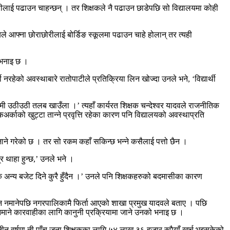
लाई पढाउन चाहन्छन् । तर शिक्षकले नै पढाउन छाडेपछि सो विद्यालयमा कोही
पयले आफ्ना छोराछोरीलाई बोर्डिङ स्कूलमा पढाउन चाहे होलान् तर त्यही
 भनाइ छ ।
 नरहेको अवस्थाबारे रातोपाटीले प्रतिक्रिया लिन खोज्दा उनले भने, ‘विद्यार्थी
हामी उठीउठी तलब खाउँला ।’ त्यहाँ कार्यरत शिक्षक चन्देश्वर यादवले राजनीतिक
्काको खुट्टा तान्ने प्रवृत्ति रहेका कारण पनि विद्यालयको अवस्थाप्रति
जाने गरेको छ । तर सो रकम कहाँ सकिन्छ भन्ने कसैलाई पत्तो छैन ।
र थाहा हुन्छ,’ उनले भने ।
ेक अन्य बजेट दिने कुरै हुँदैन ।’ उनले पनि शिक्षकहरुको बदमासीका कारण
झ्न नमानेपछि नगरपालिकामै फिर्ता आएको शाखा प्रमुख यादवले बताए । पछि
 नमाने कारवाहीका लागि कानुनी प्रक्रियामा जाने उनको भनाइ छ ।
न वर्षमा ती पाँच जना शिक्षकका लागि ५४ लाख ३६ हजार रुपैयाँ खर्च भइसकेको