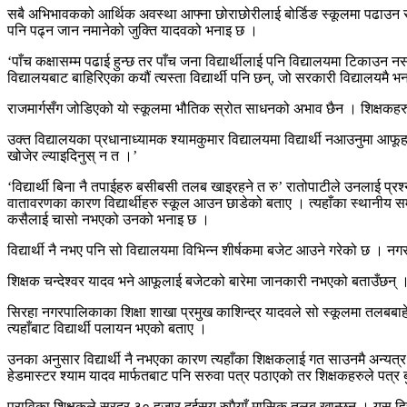
सबै अभिभावकको आर्थिक अवस्था आफ्ना छोराछोरीलाई बोर्डिङ स्कूलमा पढाउन स
पनि पढ्न जान नमानेको जुक्ति यादवको भनाइ छ ।
‘पाँच कक्षासम्म पढाई हुन्छ तर पाँच जना विद्यार्थीलाई पनि विद्यालयमा टिकाउन 
विद्यालयबाट बाहिरिएका कयौं त्यस्ता विद्यार्थी पनि छन्, जो सरकारी विद्यालयमै 
राजमार्गसँग जोडिएको यो स्कूलमा भौतिक स्रोत साधनको अभाव छैन । शिक्षकहरु
उक्त विद्यालयका प्रधानाध्यामक श्यामकुमार विद्यालयमा विद्यार्थी नआउनुमा आफूहर
खोजेर ल्याइदिनुस् न त ।’
‘विद्यार्थी बिना नै तपाईहरु बसीबसी तलब खाइरहने त रु’ रातोपाटीले उनलाई प्रश
वातावरणका कारण विद्यार्थीहरु स्कूल आउन छाडेको बताए । त्यहाँका स्थानीय समे
कसैलाई चासो नभएको उनको भनाइ छ ।
विद्यार्थी नै नभए पनि सो विद्यालयमा विभिन्न शीर्षकमा बजेट आउने गरेको छ । 
शिक्षक चन्देश्वर यादव भने आफूलाई बजेटको बारेमा जानकारी नभएको बताउँछन् । ‘
सिरहा नगरपालिकाका शिक्षा शाखा प्रमुख काशिन्द्र यादवले सो स्कूलमा तलबबाहेक
त्यहाँबाट विद्यार्थी पलायन भएको बताए ।
उनका अनुसार विद्यार्थी नै नभएका कारण त्यहाँका शिक्षकलाई गत साउनमै अन्यत
हेडमास्टर श्याम यादव मार्फतबाट पनि सरुवा पत्र पठाएको तर शिक्षकहरुले पत्र
प्राविका शिक्षकले सरदर ३० हजार दुईसय रुपैयाँ मासिक तलब खान्छन् । यस हि