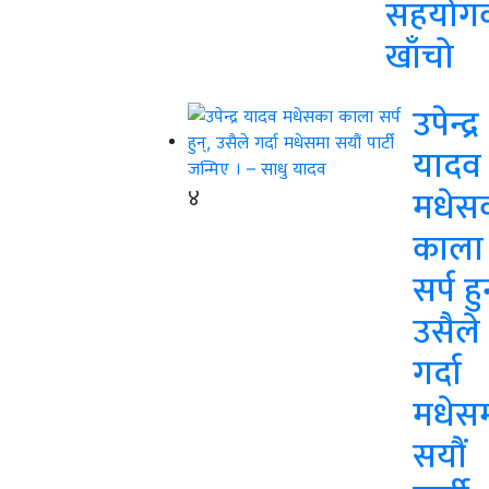
सहयोग
खाँचो
उपेन्द्र
यादव
४
मधेस
काला
सर्प हु
उसैले
गर्दा
मधेस
सयौं