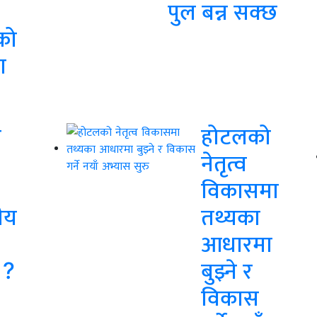
पुल बन्न सक्छ
को
ा
ल
होटलको
नेतृत्व
विकासमा
ीय
तथ्यका
आधारमा
 ?
बुझ्ने र
विकास