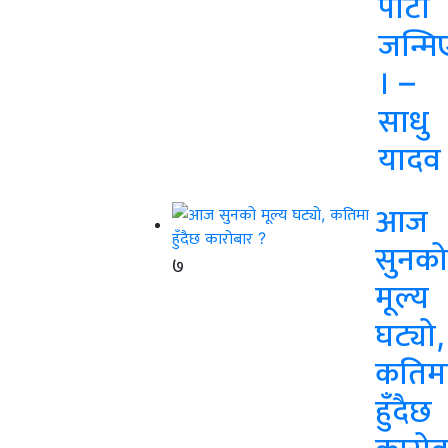
पार्टी
जन्मि
। –
साधु
यादव
आज
सुनको
७
मूल्य
घट्यो,
कतिम
हुँदैछ