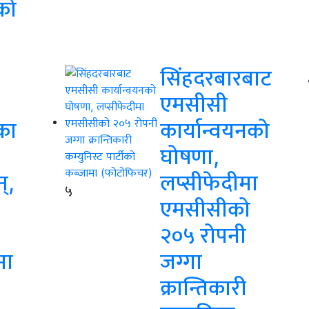
को
सिंहदरबारबाट
एमसीसी
का
कार्यान्वयनको
घोषणा,
न्,
लप्सीफेदीमा
५
एमसीसीको
२०५ रोपनी
मा
जग्गा
क्रान्तिकारी