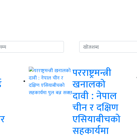
परराष्ट्रमन्त्री
ई
खनालको
दावी : नेपाल
चीन र दक्षिण
कर
एसियाबीचको
सहकार्यमा