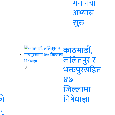
गर्ने नयाँ
अभ्यास
सुरु
काठमाडौं,
ललितपुर र
२
भक्तपुरसहित
४७
जिल्लामा
को
निषेधाज्ञा
,