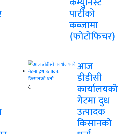
कम्युनिस्ट
ए
पार्टीको
कब्जामा
(फोटोफिचर)
आज
डीडीसी
८
कार्यालयको
गेटमा दुध
ा
उत्पादक
किसानको