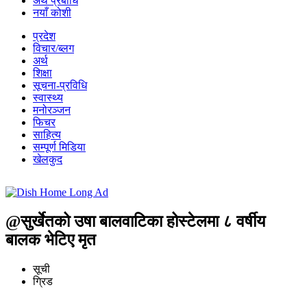
अर्थ प्रबीधि
नयाँ कोशी
प्रदेश
विचार/ब्लग
अर्थ
शिक्षा
सूचना-प्रविधि
स्वास्थ्य
मनोरञ्जन
फिचर
साहित्य
सम्पूर्ण मिडिया
खेलकुद
@सुर्खेतको उषा बालवाटिका होस्टेलमा ८ वर्षीय
बालक भेटिए मृत
सूची
ग्रिड