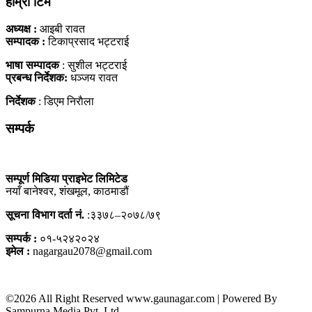
हाम्राे टिम
अध्यक्ष :
आइबी रावत
सम्पादक :
टिकाप्रसाद भट्टराई
भाषा सम्पादक
: सुशील भट्टराई
प्रबन्ध निर्देशक:
धञ्जय रावत
निर्देशक
: डिएम निराैला
सम्पर्क
सम्पूर्ण मिडिया प्राइभेट लिमिटेड
नयाँ बानेश्वर, शंखमूल, काठमाडौं
सूचना विभाग दर्ता नं.
:३३७८–२०७८/७९
सम्पर्क :
०१-५२४२०२४
इमेल :
nagargau2078@gmail.com
©2026 All Right Reserved www.gaunagar.com | Powered By
Sampurna Media Pvt. Ltd.