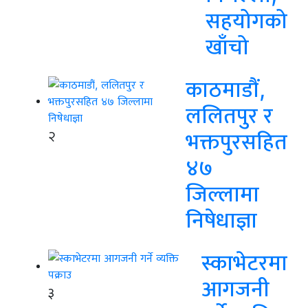
सहयोगको
खाँचो
काठमाडौं,
ललितपुर र
२
भक्तपुरसहित
४७
जिल्लामा
निषेधाज्ञा
स्काभेटरमा
आगजनी
३