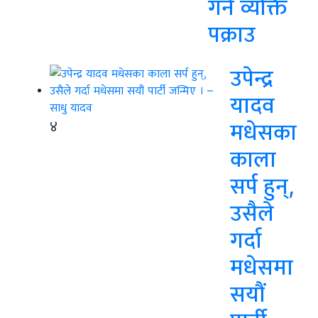
गर्ने व्यक्ति
पक्राउ
उपेन्द्र
यादव
४
मधेसका
काला
सर्प हुन्,
उसैले
गर्दा
मधेसमा
सयौं