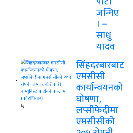
पार्टी
जन्मिए
। –
साधु
यादव
सिंहदरबारबाट
एमसीसी
कार्यान्वयनको
घोषणा,
५
लप्सीफेदीमा
एमसीसीको
२०५ रोपनी