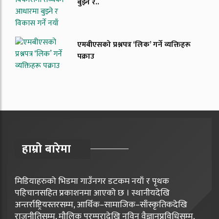
बुझ्ने र..
एमबीएसको प्रश्नपत्र ‘लिक’ गर्ने व्यक्तिहरू
पक्राउ
हाम्रो बारेमा
मिडियाहरुको भिडमा गाउँनगर डटकम नयाँ र पृथक
पहिचानसहित प्रकाशनमा आएको छ । स्थानीयदेखि
अन्तर्राष्ट्रियस्तरसम्म, आर्थिक–सामाजिक–साँस्कृतिकदेखि
राजनीतिसम्म, मौलिक परम्परादेखि नविन वैज्ञानप्रविधिसम्म,