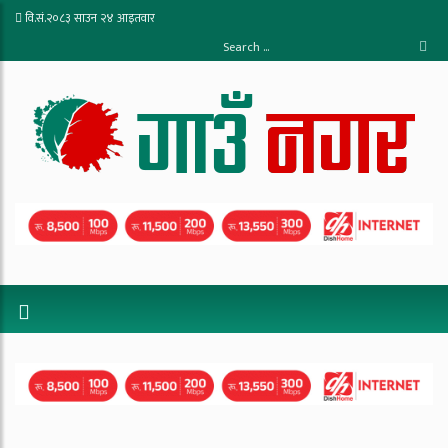
वि.सं.२०८३ साउन २४ आइतवार