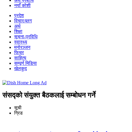
अर्थ प्रबीधि
नयाँ कोशी
प्रदेश
विचार/ब्लग
अर्थ
शिक्षा
सूचना-प्रविधि
स्वास्थ्य
मनोरञ्जन
फिचर
साहित्य
सम्पूर्ण मिडिया
खेलकुद
संसद्को संयुक्त बैठकलाई सम्बोधन गर्ने
सूची
ग्रिड