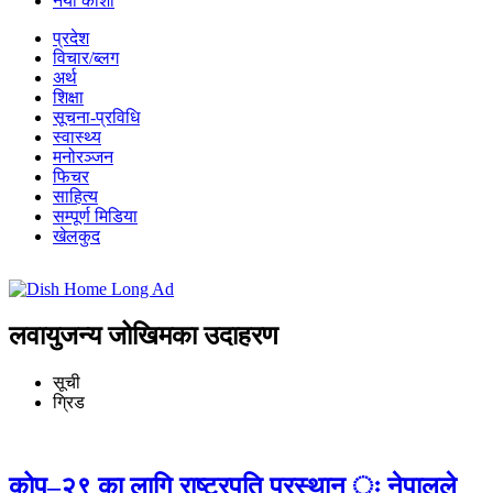
नयाँ कोशी
प्रदेश
विचार/ब्लग
अर्थ
शिक्षा
सूचना-प्रविधि
स्वास्थ्य
मनोरञ्जन
फिचर
साहित्य
सम्पूर्ण मिडिया
खेलकुद
लवायुजन्य जोखिमका उदाहरण
सूची
ग्रिड
कोप–२९ का लागि राष्ट्रपति प्रस्थान ः नेपालले