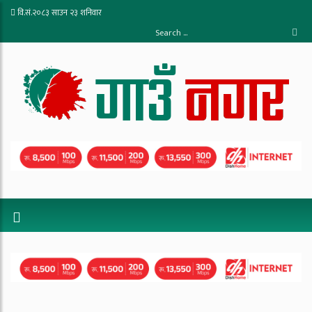
वि.सं.२०८३ साउन २३ शनिवार