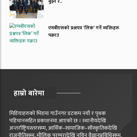
बुझ्ने र..
एमबीएसको प्रश्नपत्र ‘लिक’ गर्ने व्यक्तिहरू
पक्राउ
हाम्रो बारेमा
मिडियाहरुको भिडमा गाउँनगर डटकम नयाँ र पृथक
पहिचानसहित प्रकाशनमा आएको छ । स्थानीयदेखि
अन्तर्राष्ट्रियस्तरसम्म, आर्थिक–सामाजिक–साँस्कृतिकदेखि
राजनीतिसम्म, मौलिक परम्परादेखि नविन वैज्ञानप्रविधिसम्म,