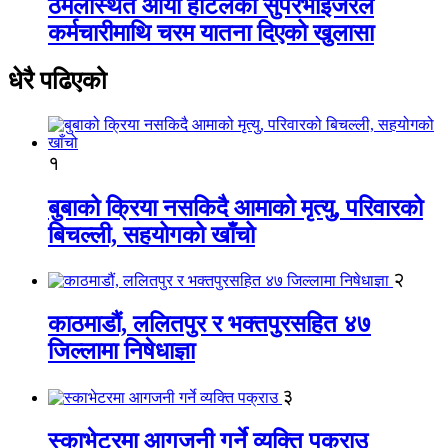
ठमेलस्थित आर्या होटलका सुपरभाइजरले
कर्मचारीमाथि चरम यातना दिएको खुलासा
धेरै पढिएको
१
बुबाको क्रिया नसकिदै आमाको मृत्यु, परिवारको
बिचल्ली, सहयोगको खाँचो
२
काठमाडौं, ललितपुर र भक्तपुरसहित ४७
जिल्लामा निषेधाज्ञा
३
स्काभेटरमा आगजनी गर्ने व्यक्ति पक्राउ