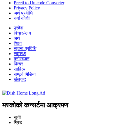
Preeti to Unicode Converter
Privacy Policy
अर्थ प्रबीधि
नयाँ कोशी
प्रदेश
विचार/ब्लग
अर्थ
शिक्षा
सूचना-प्रविधि
स्वास्थ्य
मनोरञ्जन
फिचर
साहित्य
सम्पूर्ण मिडिया
खेलकुद
मस्कोको कन्सर्टमा आक्रमण
सूची
ग्रिड