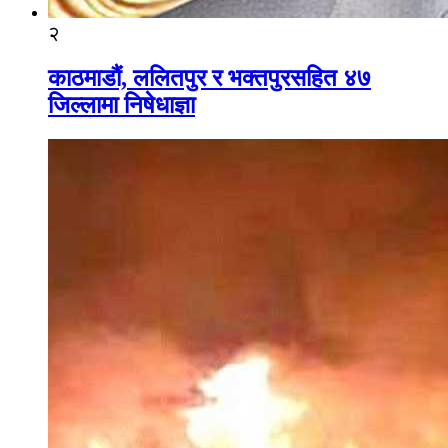
२
काठमाडौं, ललितपुर र भक्तपुरसहित ४७
जिल्लामा निषेधाज्ञा