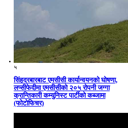
५
सिंहदरबारबाट एमसीसी कार्यान्वयनको घोषणा,
लप्सीफेदीमा एमसीसीको २०५ रोपनी जग्गा
क्रान्तिकारी कम्युनिस्ट पार्टीको कब्जामा
(फोटोफिचर)