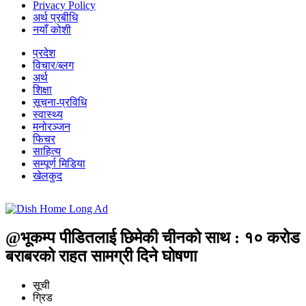
Privacy Policy
अर्थ प्रबीधि
नयाँ कोशी
प्रदेश
विचार/ब्लग
अर्थ
शिक्षा
सूचना-प्रविधि
स्वास्थ्य
मनोरञ्जन
फिचर
साहित्य
सम्पूर्ण मिडिया
खेलकुद
@भूकम्प पीडितलाई छिमेकी चीनको साथ : १० करोड
बराबरको राहत सामग्री दिने घोषणा
सूची
ग्रिड