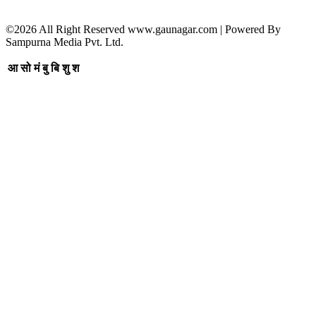
©2026 All Right Reserved www.gaunagar.com | Powered By
Sampurna Media Pvt. Ltd.
आ
सो
मं
बु
बि
शु
श