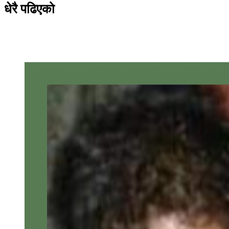
धेरै पढिएको