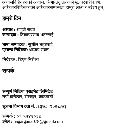
आवाजविहिनहरुको आवाज, सिमान्तकृतहरुको मूलप्रवाहीकरण,
अधिकारविहिनहरुको अधिकारसम्पन्नता हाम्रा लक्ष्य र उद्देश्य हुन् ।
हाम्राे टिम
अध्यक्ष :
आइबी रावत
सम्पादक :
टिकाप्रसाद भट्टराई
भाषा सम्पादक
: सुशील भट्टराई
प्रबन्ध निर्देशक:
धञ्जय रावत
निर्देशक
: डिएम निराैला
सम्पर्क
सम्पूर्ण मिडिया प्राइभेट लिमिटेड
नयाँ बानेश्वर, शंखमूल, काठमाडौं
सूचना विभाग दर्ता नं.
:३३७८–२०७८/७९
सम्पर्क :
०१-५२४२०२४
इमेल :
nagargau2078@gmail.com