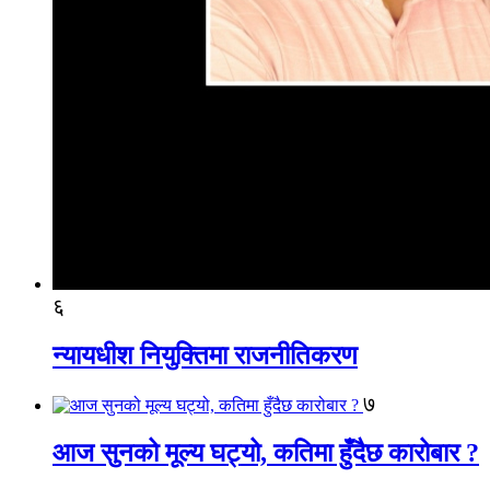
६
न्यायधीश नियुक्तिमा राजनीतिकरण
७
आज सुनको मूल्य घट्यो, कतिमा हुँदैछ कारोबार ?