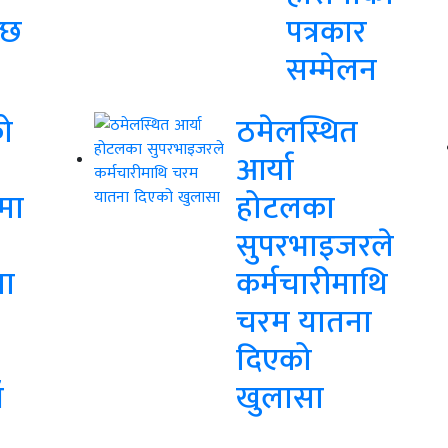
्छ
पत्रकार
सम्मेलन
ो
ठमेलस्थित
आर्या
मा
होटलका
सुपरभाइजरले
ा
कर्मचारीमाथि
चरम यातना
दिएको
ँ
खुलासा