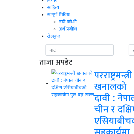
फिचर
साहित्य
सम्पूर्ण मिडिया
नयाँ कोशी
अर्थ प्रबीधि
खेलकुद
ताजा अपडेट
परराष्ट्रमन्त्री
खनालको
दावी : नेपा
चीन र दक्ष
एसियाबीच
सहकार्यमा