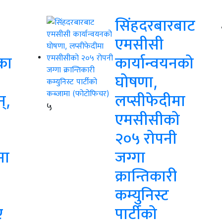
सिंहदरबारबाट
एमसीसी
का
कार्यान्वयनको
घोषणा,
न्,
लप्सीफेदीमा
५
एमसीसीको
२०५ रोपनी
मा
जग्गा
क्रान्तिकारी
कम्युनिस्ट
ए
पार्टीको