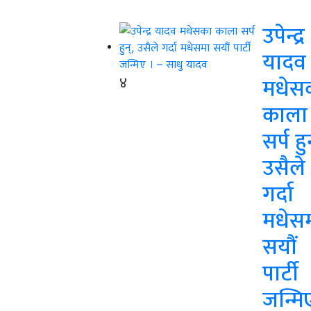
उपेन्द्र
यादव
४
मधेस
काला
सर्प हु
उसैले
गर्दा
मधेस
सयौं
पार्टी
जन्मि