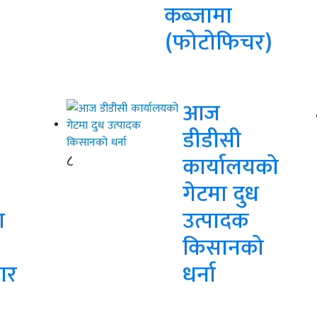
कब्जामा
(फोटोफिचर)
आज
डीडीसी
८
कार्यालयको
गेटमा दुध
ा
उत्पादक
किसानको
ार
धर्ना