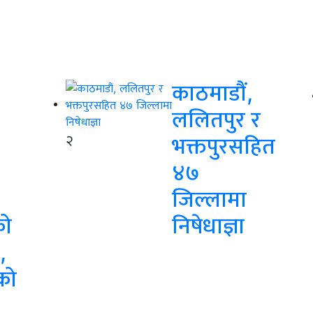
काठमाडौं,
ललितपुर र
२
भक्तपुरसहित
४७
जिल्लामा
को
निषेधाज्ञा
,
को