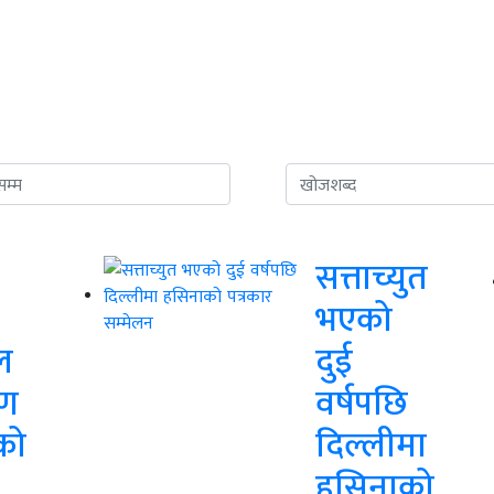
सत्ताच्युत
भएको
ल
दुई
िण
वर्षपछि
को
दिल्लीमा
हसिनाको